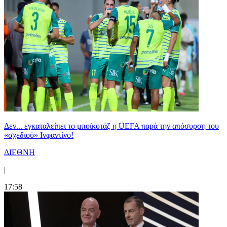
Δεν... εγκαταλείπει το μποϊκοτάζ η UEFA παρά την απόσυρση του
«σχεδιού» Ινφαντίνο!
ΔΙΕΘΝΗ
|
17:58