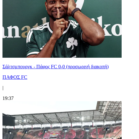
Σάλτσμπουργκ - Πάφος FC 0-0 (προσωρινή διακοπή)
ΠΑΦΟΣ FC
|
19:37