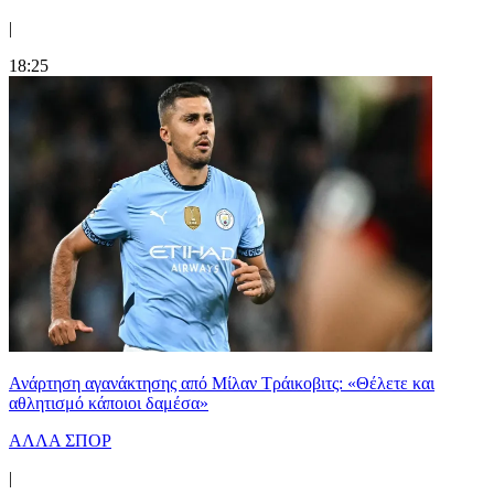
|
18:25
Ανάρτηση αγανάκτησης από Μίλαν Τράικοβιτς: «Θέλετε και
αθλητισμό κάποιοι δαμέσα»
ΑΛΛΑ ΣΠΟΡ
|