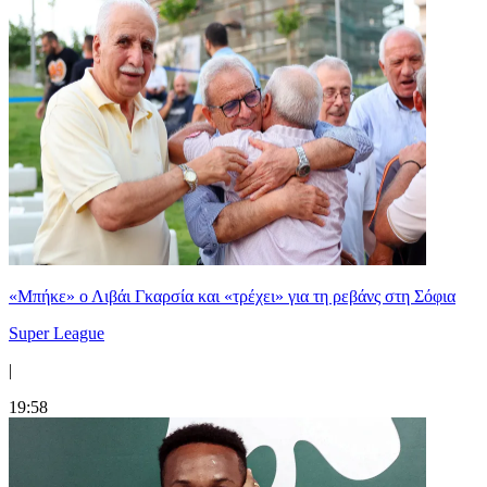
«Μπήκε» ο Λιβάι Γκαρσία και «τρέχει» για τη ρεβάνς στη Σόφια
Super League
|
19:58