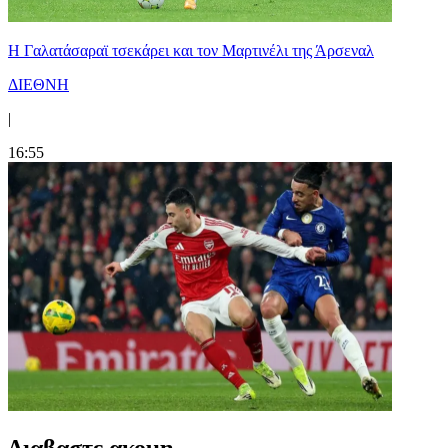
H Γαλατάσαραϊ τσεκάρει και τον Μαρτινέλι της Άρσεναλ
ΔΙΕΘΝΗ
|
16:55