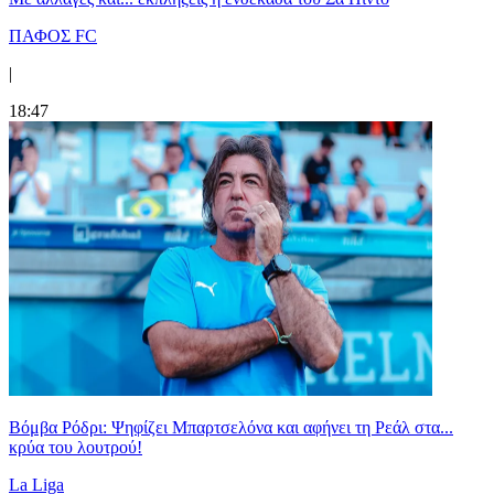
ΠΑΦΟΣ FC
|
18:47
Βόμβα Ρόδρι: Ψηφίζει Μπαρτσελόνα και αφήνει τη Ρεάλ στα...
κρύα του λουτρού!
La Liga