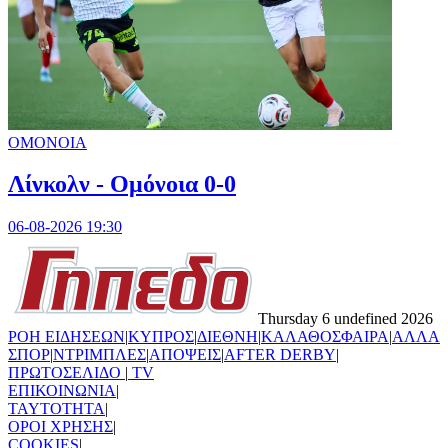
ΟΜΟΝΟΙΑ
Λίνκολν - Ομόνοια 0-0
06-08-2026 19:30
Thursday 6 undefined 2026
ΡΟΗ ΕΙΔΗΣΕΩΝ
|
ΚΥΠΡΟΣ
|
ΔΙΕΘΝΗ
|
ΚΑΛΑΘΟΣΦΑΙΡΑ
|
ΑΛΛΑ
ΣΠΟΡ
|
ΝΤΡΙΜΠΛΕΣ
|
ΑΠΟΨΕΙΣ
|
AFTER DERBY
|
ΠΡΩΤΟΣΕΛΙΔΟ
|
TV
ΕΠΙΚΟΙΝΩΝΙΑ
|
TAYTOTHTA
|
ΟΡΟΙ ΧΡΗΣΗΣ
|
COOKIES
|