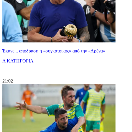
Έκανε... απόδραση η «συγκάτοικος» από την «Αρένα»
Α ΚΑΤΗΓΟΡΙΑ
|
21:02