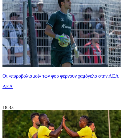
Οι «πυροβολισμοί» των φορ φέρνουν χαμόγελο στην ΑΕΛ
ΑΕΛ
|
18:33