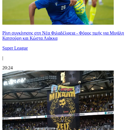
Ρίγη συγκίνησης στη Νέα Φιλαδέλφεια - Φόρος τιμής για Μιχάλη
Κατσούρη και Κώστα Λιάκκα
Super League
|
20:24