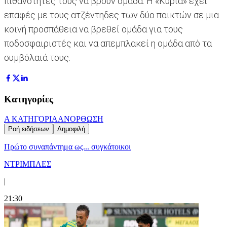
πιθανότητές τους να βρουν ομάδα. Η «Κυρία» έχει
επαφές με τους ατζέντηδες των δύο παικτών σε μια
κοινή προσπάθεια να βρεθεί ομάδα για τους
ποδοσφαιριστές και να απεμπλακεί η ομάδα από τα
συμβόλαιά τους.
Κατηγορίες
Α ΚΑΤΗΓΟΡΙΑ
ΑΝΟΡΘΩΣΗ
Ροή ειδήσεων
Δημοφιλή
Πρώτο συναπάντημα ως... συγκάτοικοι
ΝΤΡΙΜΠΛΕΣ
|
21:30