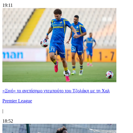
19:11
«Ξινό» το ανεπίσημο ντεμπούτο του Τζολάκη με τη Χαλ
Premier League
|
18:52