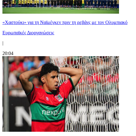
«Χαστούκι» για τη Ναϊμέγκεν πριν τη ρεβάνς με τον Ολυμπιακό
Ευρωπαϊκές Διοργανώσεις
|
20:04