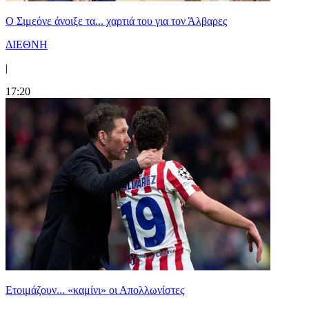
Ο Σιμεόνε άνοιξε τα... χαρτιά του για τον Άλβαρες
ΔΙΕΘΝΗ
|
17:20
Ετοιμάζουν... «καμίνι» οι Απολλωνίστες