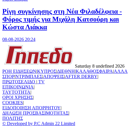
Ρίγη συγκίνησης στη Νέα Φιλαδέλφεια -
Φόρος τιμής για Μιχάλη Κατσούρη και
Κώστα Λιάκκα
08-08-2026 20:24
Saturday 8 undefined 2026
ΡΟΗ ΕΙΔΗΣΕΩΝ
|
ΚΥΠΡΟΣ
|
ΔΙΕΘΝΗ
|
ΚΑΛΑΘΟΣΦΑΙΡΑ
|
ΑΛΛΑ
ΣΠΟΡ
|
ΝΤΡΙΜΠΛΕΣ
|
ΑΠΟΨΕΙΣ
|
AFTER DERBY
|
ΠΡΩΤΟΣΕΛΙΔΟ
|
TV
ΕΠΙΚΟΙΝΩΝΙΑ
|
TAYTOTHTA
|
ΟΡΟΙ ΧΡΗΣΗΣ
|
COOKIES
|
ΕΙΔΟΠΟΙΗΣΗ ΑΠΟΡΡΗΤΟΥ
|
ΔΗΛΩΣΗ ΠΡΟΣΒΑΣΙΜΟΤΗΤΑΣ
|
ΠΟΛΙΤΗΣ
© Developed by P.C Admin 22 Limited