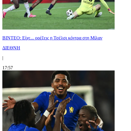
BINTEO: Είχε... ορέξεις η Τσέλσι κόντρα στη Μίλαν
ΔΙΕΘΝΗ
|
17:57