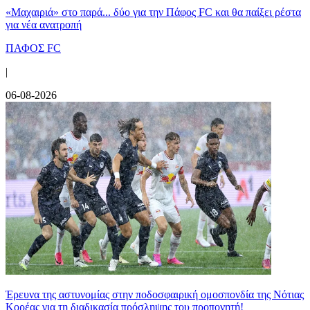
«Μαχαιριά» στο παρά... δύο για την Πάφος FC και θα παίξει ρέστα
για νέα ανατροπή
ΠΑΦΟΣ FC
|
06-08-2026
Έρευνα της αστυνομίας στην ποδοσφαιρική ομοσπονδία της Νότιας
Κορέας για τη διαδικασία πρόσληψης του προπονητή!