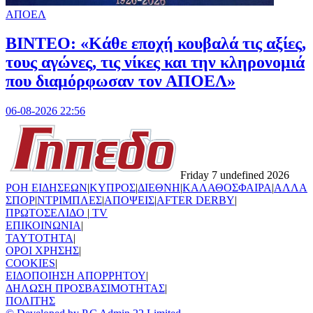
ΑΠΟΕΛ
ΒΙΝΤΕΟ: «Κάθε εποχή κουβαλά τις αξίες,
τους αγώνες, τις νίκες και την κληρονομιά
που διαμόρφωσαν τον ΑΠΟΕΛ»
06-08-2026 22:56
Friday 7 undefined 2026
ΡΟΗ ΕΙΔΗΣΕΩΝ
|
ΚΥΠΡΟΣ
|
ΔΙΕΘΝΗ
|
ΚΑΛΑΘΟΣΦΑΙΡΑ
|
ΑΛΛΑ
ΣΠΟΡ
|
ΝΤΡΙΜΠΛΕΣ
|
ΑΠΟΨΕΙΣ
|
AFTER DERBY
|
ΠΡΩΤΟΣΕΛΙΔΟ
|
TV
ΕΠΙΚΟΙΝΩΝΙΑ
|
TAYTOTHTA
|
ΟΡΟΙ ΧΡΗΣΗΣ
|
COOKIES
|
ΕΙΔΟΠΟΙΗΣΗ ΑΠΟΡΡΗΤΟΥ
|
ΔΗΛΩΣΗ ΠΡΟΣΒΑΣΙΜΟΤΗΤΑΣ
|
ΠΟΛΙΤΗΣ