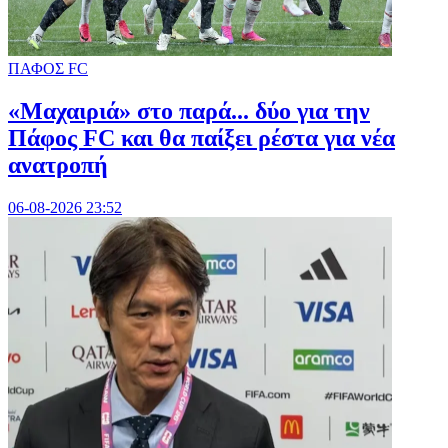
ΠΑΦΟΣ FC
«Μαχαιριά» στο παρά... δύο για την
Πάφος FC και θα παίξει ρέστα για νέα
ανατροπή
06-08-2026 23:52