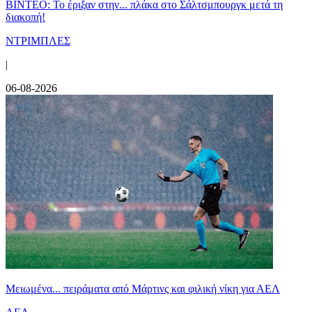
ΒΙΝΤΕΟ: Το έριξαν στην... πλάκα στο Σάλτσμπουργκ μετά τη
διακοπή!
ΝΤΡΙΜΠΛΕΣ
|
06-08-2026
Μειωμένα... πειράματα από Μάρτινς και φιλική νίκη για ΑΕΛ