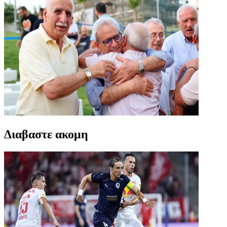
Διαβαστε ακομη