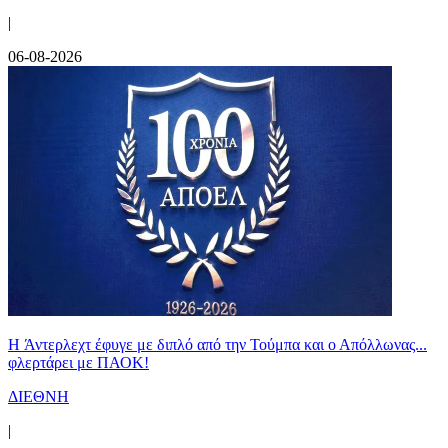
|
06-08-2026
H Άντερλεχτ έφυγε με διπλό από την Τούμπα και ο Απόλλωνας...
φλερτάρει με ΠΑΟΚ!
ΔΙΕΘΝΗ
|