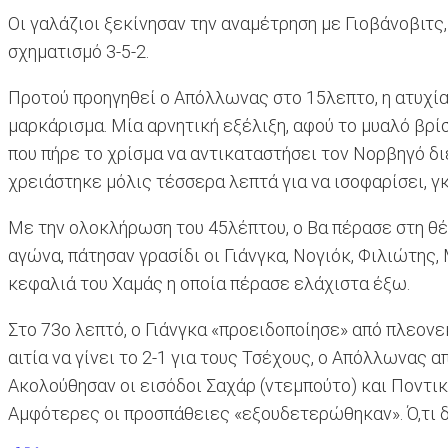
Οι γαλάζιοι ξεκίνησαν την αναμέτρηση με Γιοβάνοβιτς,
σχηματισμό 3-5-2.
Προτού προηγηθεί ο Απόλλωνας στο 15λεπτο, η ατυχί
μαρκάρισμα. Μία αρνητική εξέλιξη, αφού το μυαλό βρ
που πήρε το χρίσμα να αντικαταστήσει τον Νορβηγό δι
χρειάστηκε μόλις τέσσερα λεπτά για να ισοφαρίσει, 
Με την ολοκλήρωση του 45λέπτου, ο Βα πέρασε στη θέσ
αγώνα, πάτησαν γρασίδι οι Γιάνγκα, Νογιόκ, Φιλιώτης,
κεφαλιά του Χαμάς η οποία πέρασε ελάχιστα έξω.
Στο 73ο λεπτό, ο Γιάνγκα «προειδοποίησε» από πλεονε
αιτία να γίνει το 2-1 για τους Τσέχους, ο Απόλλωνας 
Ακολούθησαν οι εισόδοι Σαχάρ (ντεμπούτο) και Ποντικ
Αμφότερες οι προσπάθειες «εξουδετερώθηκαν». Ό,τι δε