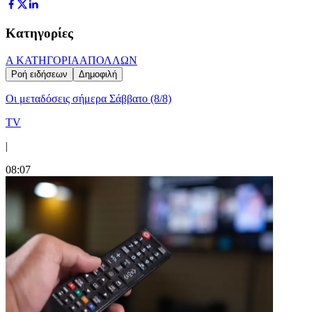
Κατηγορίες
Α ΚΑΤΗΓΟΡΙΑ
ΑΠΟΛΛΩΝ
Ροή ειδήσεων
Δημοφιλή
Οι μεταδόσεις σήμερα Σάββατο (8/8)
TV
|
08:07