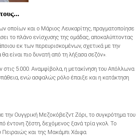
ους...
ων οποίων και o Μάριος Λευκαρίτης, πραγματοποίησε
σει το πλάνο ενίσχυσης της ομάδας, αποκαλύπτοντας
άποιου εκ των περευρισκομένων, σχετικά με την
θα είναι πιο δυνατή από τη λήξασα σεζόν».
ν στις 5.000. Αναμφίβολα, η μετακίνηση του Απόλλωνα
σπάθεια, ενώ ασφαλώς ρόλο έπαιξε και η κατάκτηση
ε την Ουγγρική Μεζοκόβεζντ Ζόρι, το συγκρότημα του
ό έντονη ζέστη, δεχόμενος ξανά τρία γκολ. Το
ύ Πειραιώς και της Μακάμπι Χάιφα.