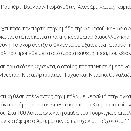
 Ρομπέρζ, Βουκασίν Γιοβάνοβιτς, Αλεσάμι, Χαμάς, Καμπρά
α χτύπησε την πόρτα στην ομάδα της Λεμεσού, καθώς ο
ίσκεται στα προκριματικά της κορυφαίας διασυλλογικής
εθνή. Το σκορ άνοιξε ο Ογκεντά με εξαιρετική ατομική
γκολ που προήλθε μετά από ωραία κάθετη πάσα, που «έκ
η του σκόρερ Ογκεντά, ο οποίος προσπάθησε άμεσα να φ
 Μαυρίας, Ίντζα, Αρτυματάς, Ψύχας και Νταμπό. Οι γαλάζ
κτική θέση στέλνοντας την μπάλα με κεφαλιά στην αγκα
απάντησε άμεσα με τον επιθετικό από το Κουρασάο τρία λ
ού. Στα 100 λεπτά αγώνα, η ομάδα του Τσόρνιγκερ απείλ
ν κατάφερε ο Αρτυματάς, το πέτυχαν οι Τσέχοι στο 111