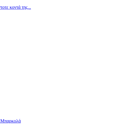
οτε κοντά της...
ν Μπαρκολά