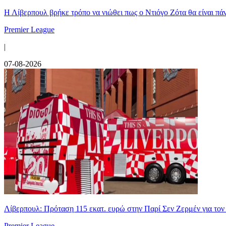
Η Λίβερπουλ βρήκε τρόπο να νιώθει πως ο Ντιόγο Ζότα θα είναι πάντ
Premier League
|
07-08-2026
Λίβερπουλ: Πρόταση 115 εκατ. ευρώ στην Παρί Σεν Ζερμέν για το
Premier League