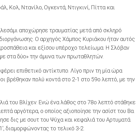
λ, Κολ, Ντανίλο, Ογκεντά, Ντιγκινί, Πίττα και
 Αλεσάμι αποχώρησε τραυματίας μετά από σκληρό
 διοργάνωσης. Ο αρχηγός Χάμπος Κυριάκου ήταν αυτός
 προσπάθεια και εξίσου υπέροχο τελείωμα. Η Σλόβαν
οψε στα δύο» την άμυνα των πρωταθλητών.
έρει επιθετικό αντίκτυπο. Λίγο πριν τη μία ώρα
ιοι βρέθηκαν πολύ κοντά στο 2-1 στο 59ο λεπτό, με την
λιά του Βλίχεν. Ενώ ένα λάθος στο 78ο λεπτό στάθηκε
επτά αργότερα, ο οποίος αξιοποίησε την ασίστ του Βα.
ησε δις με σουτ του Ψύχα και κεφαλιά του Αρτυματά.
', διαμορφώνοντας το τελικό 3-2.