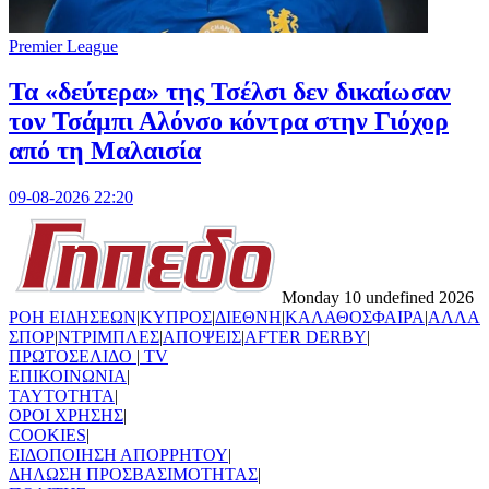
Premier League
Τα «δεύτερα» της Τσέλσι δεν δικαίωσαν
τον Τσάμπι Αλόνσο κόντρα στην Γιόχορ
από τη Μαλαισία
09-08-2026 22:20
Monday 10 undefined 2026
ΡΟΗ ΕΙΔΗΣΕΩΝ
|
ΚΥΠΡΟΣ
|
ΔΙΕΘΝΗ
|
ΚΑΛΑΘΟΣΦΑΙΡΑ
|
ΑΛΛΑ
ΣΠΟΡ
|
ΝΤΡΙΜΠΛΕΣ
|
ΑΠΟΨΕΙΣ
|
AFTER DERBY
|
ΠΡΩΤΟΣΕΛΙΔΟ
|
TV
ΕΠΙΚΟΙΝΩΝΙΑ
|
TAYTOTHTA
|
ΟΡΟΙ ΧΡΗΣΗΣ
|
COOKIES
|
ΕΙΔΟΠΟΙΗΣΗ ΑΠΟΡΡΗΤΟΥ
|
ΔΗΛΩΣΗ ΠΡΟΣΒΑΣΙΜΟΤΗΤΑΣ
|