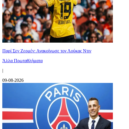
Παρί Σεν Ζερμέν: Ανακοίνωσε τον Λούκας Ντιν
Άλλα Πρωταθλήματα
|
09-08-2026