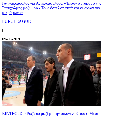
Γιαννακόπουλος για Αγγελόπουλους: «Έχουν σύνδρομο της
Στοκχόλμης μαζί μου - Τους έστελνα φυτά και έψαχναν για
μικρόφωνα»
EUROLEAGUE
|
09-08-2026
ΒΙΝΤΕΟ: Στο Ροζάριο μαζί με την οικογένειά του ο Μέσι