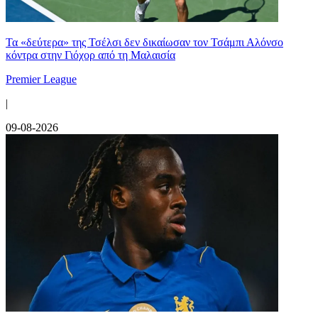
Τα «δεύτερα» της Τσέλσι δεν δικαίωσαν τον Τσάμπι Αλόνσο
κόντρα στην Γιόχορ από τη Μαλαισία
Premier League
|
09-08-2026