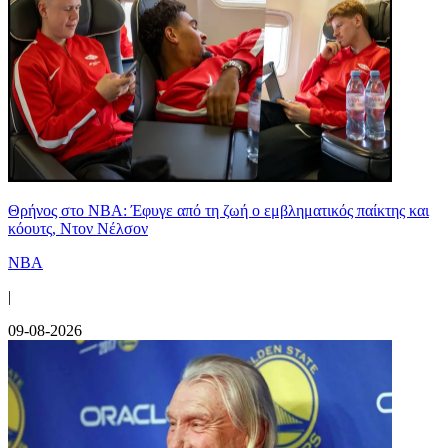
Θρήνος στο NBA: Έφυγε από τη ζωή ο εμβληματικός παίκτης και
κόουτς, Ντον Νέλσον
NBA
|
09-08-2026