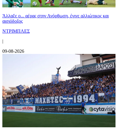
Άλλαξε ο... αέρας στην Ανόρθωση, έγινε αλλιώτικος και
αισιόδοξος
ΝΤΡΙΜΠΛΕΣ
|
09-08-2026