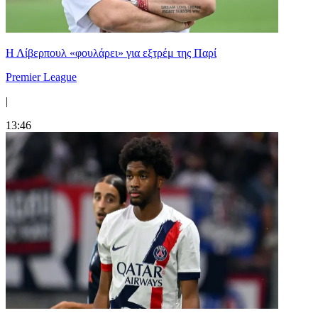
Η Λίβερπουλ «φουλάρει» για εξτρέμ της Παρί
Premier League
|
13:46