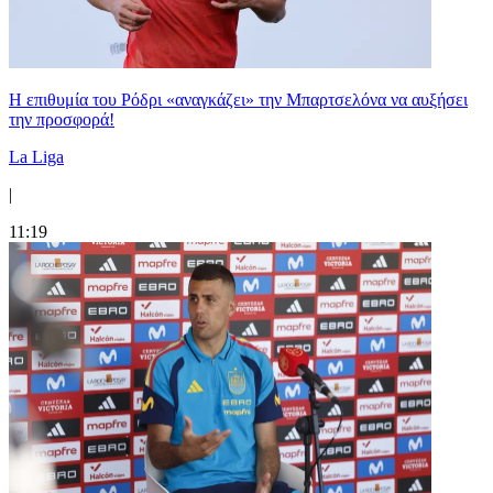
Η επιθυμία του Ρόδρι «αναγκάζει» την Μπαρτσελόνα να αυξήσει
την προσφορά!
La Liga
|
11:19