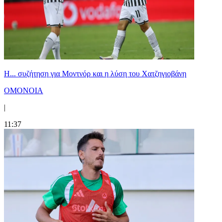
Η... συζήτηση για Μοντνόρ και η λύση του Χατζηγιοβάνη
ΟΜΟΝΟΙΑ
|
11:37