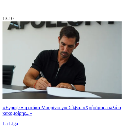
|
13:10
«Έγραψε» η ατάκα Μουρίνιο για Σίλβα: «Χρήσιμος, αλλά ο
κακομοίρης...»
La Liga
|