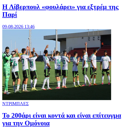
Η Λίβερπουλ «φουλάρει» για εξτρέμ της
Παρί
09-08-2026 13:46
ΝΤΡΙΜΠΛΕΣ
Το 200άρι είναι κοντά και είναι επίτευγμα
για την Ομόνοια