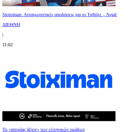
Stoiximan: Ανταγωνιστικές αποδόσεις για το Τσβόλε – Άγιαξ
ΔΙΕΘΝΗ
|
11:02
Το «απορίας άξιον» των ελληνικών ομάδων