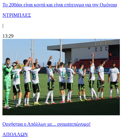
Το 200άρι είναι κοντά και είναι επίτευγμα για την Ομόνοια
ΝΤΡΙΜΠΛΕΣ
|
13:29
Ορχήστρα o Aπόλλων με... ονοματεπώνυμο!
ΑΠΟΛΛΩΝ