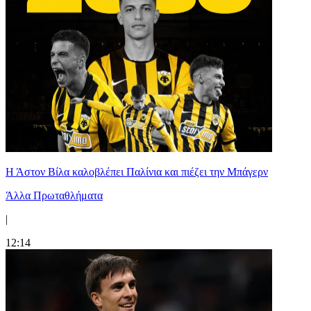
Η Άστον Βίλα καλοβλέπει Παλίνια και πιέζει την Μπάγερν
Άλλα Πρωταθλήματα
|
12:14