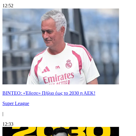
12:52
ΒΙΝΤΕΟ: «Έδεσε» Πήλιο έως το 2030 η ΑΕΚ!
Super League
|
12:33