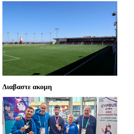
Διαβαστε ακομη