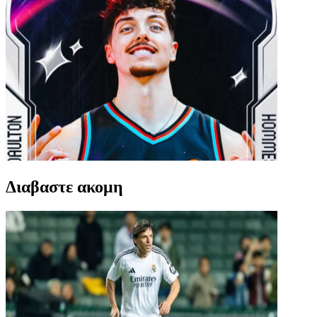
Διαβαστε ακομη