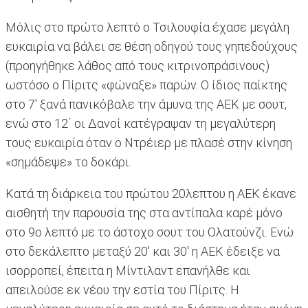
Μόλις στο πρώτο λεπτό ο Τσιλουφία έχασε μεγάλη
ευκαιρία να βάλει σε θέση οδηγού τους γηπεδούχους
(προηγήθηκε λάθος από τους κιτρινοπράσινους)
ωστόσο ο Πίριτς «φώναξε» παρών. Ο ίδιος παίκτης
στο 7' ξανά πανικόβαλε την άμυνα της ΑΕΚ με σουτ,
ενώ στο 12΄ οι Δανοί κατέγραψαν τη μεγαλύτερη
τους ευκαιρία όταν ο Ντρέιερ με πλασέ στην κίνηση
«σημάδεψε» το δοκάρι.
Κατά τη διάρκεια του πρώτου 20λεπτου η ΑΕΚ έκανε
αισθητή την παρουσία της στα αντίπαλα καρέ μόνο
στο 9ο λεπτό με το άστοχο σουτ του Ολατούνζι. Ενώ
στο δεκάλεπτο μεταξύ 20' και 30' η ΑΕΚ έδειξε να
ισορροπεί, έπειτα η Μίντιλαντ επανήλθε και
απειλούσε εκ νέου την εστία του Πίριτς. H