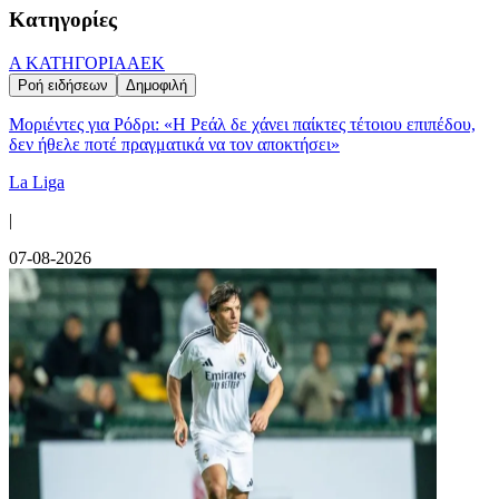
Κατηγορίες
Α ΚΑΤΗΓΟΡΙΑ
ΑΕΚ
Ροή ειδήσεων
Δημοφιλή
Μοριέντες για Ρόδρι: «Η Ρεάλ δε χάνει παίκτες τέτοιου επιπέδου,
δεν ήθελε ποτέ πραγματικά να τον αποκτήσει»
La Liga
|
07-08-2026