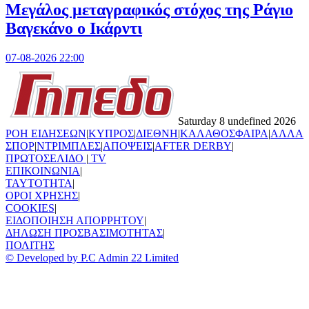
Μεγάλος μεταγραφικός στόχος της Ράγιο
Βαγεκάνο ο Ικάρντι
07-08-2026 22:00
Saturday 8 undefined 2026
ΡΟΗ ΕΙΔΗΣΕΩΝ
|
ΚΥΠΡΟΣ
|
ΔΙΕΘΝΗ
|
ΚΑΛΑΘΟΣΦΑΙΡΑ
|
ΑΛΛΑ
ΣΠΟΡ
|
ΝΤΡΙΜΠΛΕΣ
|
ΑΠΟΨΕΙΣ
|
AFTER DERBY
|
ΠΡΩΤΟΣΕΛΙΔΟ
|
TV
ΕΠΙΚΟΙΝΩΝΙΑ
|
TAYTOTHTA
|
ΟΡΟΙ ΧΡΗΣΗΣ
|
COOKIES
|
ΕΙΔΟΠΟΙΗΣΗ ΑΠΟΡΡΗΤΟΥ
|
ΔΗΛΩΣΗ ΠΡΟΣΒΑΣΙΜΟΤΗΤΑΣ
|
ΠΟΛΙΤΗΣ
© Developed by P.C Admin 22 Limited