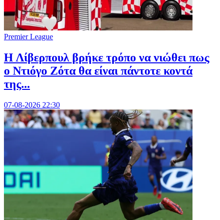
Premier League
Η Λίβερπουλ βρήκε τρόπο να νιώθει πως
ο Ντιόγο Ζότα θα είναι πάντοτε κοντά
της...
07-08-2026 22:30