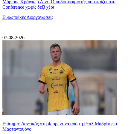
Μάριους Κράιγκερ Λιντ: Ο ποδοσφαιριστής που παίζει στο
Conference χωρίς δεξί χέρι
Ευρωπαϊκές Διοργανώσεις
|
07-08-2026
Επίσημο: Δανεικός στη Φιορεντίνα από τη Ρεάλ Μαδρίτης ο
Μασταντουόνο