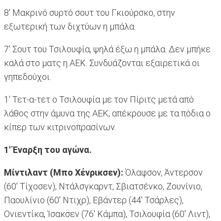
8' Μακρινό συρτό σουτ του Γκιούρσκο, στην
εξωτερική των διχτύων η μπάλα.
7' Σουτ του Τσιλουφία, ψηλά έξω η μπάλα. Δεν μπήκε
καλά στο ματς η ΑΕΚ. Συνδυάζονται εξαιρετικά οι
γηπεδούχοι.
1' Τετ-α-τετ ο Τσιλουφία με τον Πίριτς μετά από
λάθος στην άμυνα της ΑΕΚ, απέκρουσε με τα πόδια ο
κίπερ των κιτρινοπρασίνων.
1' Έναρξη του αγώνα.
Μίντιλαντ (Μπο Χένρικσεν):
Όλαφσον, Άντερσον
(60' Τίχοσεν), Ντάλσγκαρντ, Σβιατσένκο, Ζουνίνιο,
Παουλίνιο (60' Ντιχρ), Εβάντερ (44' Τσάρλες),
Ονιεντίκα, Ίσακσεν (76' Kάμπα), Τσιλουφία (60' Λιντ),