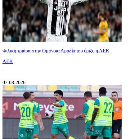
Φιλική τριάρα στην Ομόνοια Αραδίππου έριξε η ΑΕΚ
ΑΕΚ
|
07-08-2026