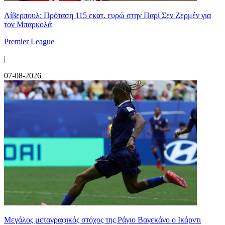
Λίβερπουλ: Πρόταση 115 εκατ. ευρώ στην Παρί Σεν Ζερμέν για
τον Μπαρκολά
Premier League
|
07-08-2026
Μεγάλος μεταγραφικός στόχος της Ράγιο Βαγεκάνο ο Ικάρντι