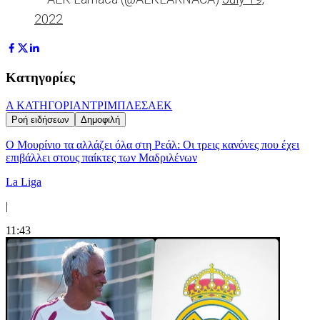
2022
Κατηγορίες
Α ΚΑΤΗΓΟΡΙΑ
ΝΤΡΙΜΠΛΕΣ
ΑΕΚ
Ροή ειδήσεων
Δημοφιλή
Ο Μουρίνιο τα αλλάζει όλα στη Ρεάλ: Οι τρεις κανόνες που έχει
επιβάλλει στους παίκτες των Μαδριλένων
La Liga
|
11:43