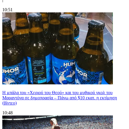
10:51
Η μπάλα του «Χεριού του Θεού» και του μυθικού γκολ του
Μαραντόνα σε δημοπρασία – Πάνω από $10 εκατ. η εκτίμηση
(βίντεο)
10:48