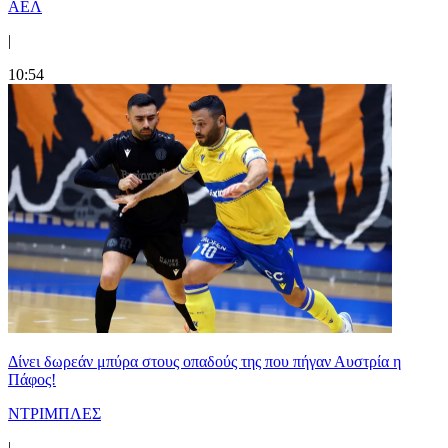
ΑΕΛ
|
10:54
Δίνει δωρεάν μπύρα στους οπαδούς της που πήγαν Αυστρία η
Πάφος!
ΝΤΡΙΜΠΛΕΣ
|