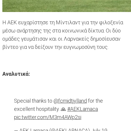
Η ΑΕΚ ευχαρίστησε τη Μίντιλαντ για την φιλοξενία
μέσω ανάρτησης της στα κοινωνικά δίκτυα. Οι δύο
ομάδες γευμάτισαν και οι Λαρνακείς δημοσίευσαν
βίντεο για να δείξουν την ευγνωμοσύνη τους.
Αναλυτικά:
Special thanks to
@fcmidtjylland
for the
excellent hospitality. 🙏
#AEKLarnaca
pic.twitter.com/M3m4AWp2si
— AEK Larnaca (@AEKLARNACA)
July 19,