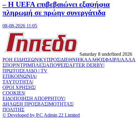
– Η UEFA επιβεβαιώνει εξαψήφια
πληρωμή σε πρώην συνεργάτιδα
08-08-2026 11:05
Saturday 8 undefined 2026
ΡΟΗ ΕΙΔΗΣΕΩΝ
|
ΚΥΠΡΟΣ
|
ΔΙΕΘΝΗ
|
ΚΑΛΑΘΟΣΦΑΙΡΑ
|
ΑΛΛΑ
ΣΠΟΡ
|
ΝΤΡΙΜΠΛΕΣ
|
ΑΠΟΨΕΙΣ
|
AFTER DERBY
|
ΠΡΩΤΟΣΕΛΙΔΟ
|
TV
ΕΠΙΚΟΙΝΩΝΙΑ
|
TAYTOTHTA
|
ΟΡΟΙ ΧΡΗΣΗΣ
|
COOKIES
|
ΕΙΔΟΠΟΙΗΣΗ ΑΠΟΡΡΗΤΟΥ
|
ΔΗΛΩΣΗ ΠΡΟΣΒΑΣΙΜΟΤΗΤΑΣ
|
ΠΟΛΙΤΗΣ
© Developed by P.C Admin 22 Limited