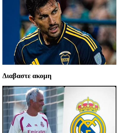
Διαβαστε ακομη