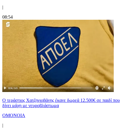
|
08:54
Ο τεράστιος Χατζηγιοβάνης έκανε δωρεά 12.500€ σε παιδί που
δίνει μάχη με νευροβλάστωμα
ΟΜΟΝΟΙΑ
|