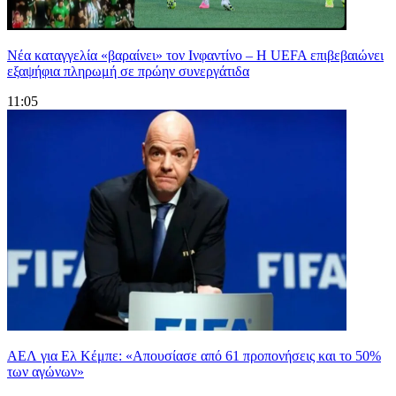
Νέα καταγγελία «βαραίνει» τον Ινφαντίνο – Η UEFA επιβεβαιώνει
εξαψήφια πληρωμή σε πρώην συνεργάτιδα
11:05
ΑΕΛ για Ελ Κέμπε: «Απουσίασε από 61 προπονήσεις και το 50%
των αγώνων»