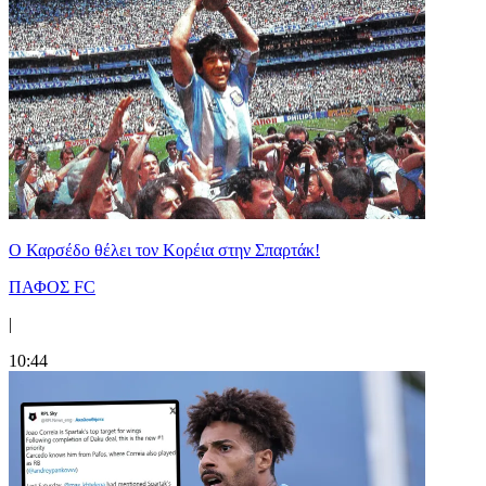
Ο Καρσέδο θέλει τον Κορέια στην Σπαρτάκ!
ΠΑΦΟΣ FC
|
10:44