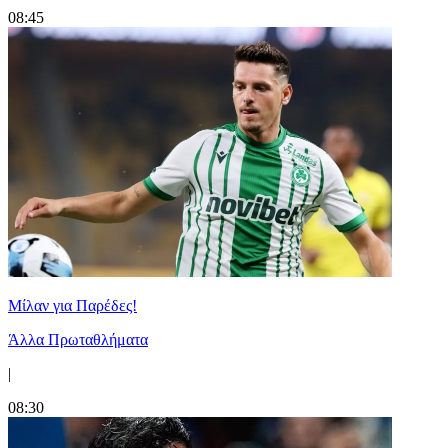
08:45
Μίλαν για Παρέδες!
Άλλα Πρωταθλήματα
|
08:30