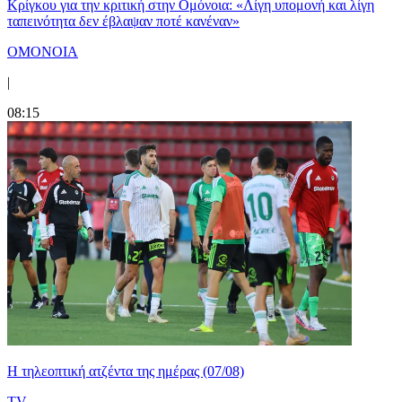
Κρίγκου για την κριτική στην Ομόνοια: «Λίγη υπομονή και λίγη
ταπεινότητα δεν έβλαψαν ποτέ κανέναν»
ΟΜΟΝΟΙΑ
|
08:15
Η τηλεοπτική ατζέντα της ημέρας (07/08)
TV