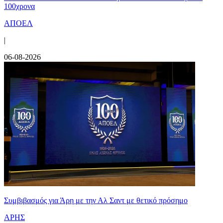
100χρονα
ΑΠΟΕΛ
|
06-08-2026
Συμβιβασμός για Άρη με την Αλ Σαντ με θετικό πρόσημο
ΑΡΗΣ