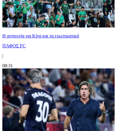
Η ανησυχία για Κίνα και τα ερωτηματικά
ΠΑΦΟΣ FC
|
08:31