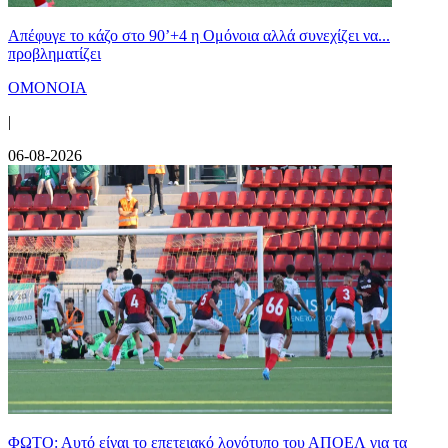
Απέφυγε το κάζο στο 90’+4 η Ομόνοια αλλά συνεχίζει να...
προβληματίζει
ΟΜΟΝΟΙΑ
|
06-08-2026
ΦΩΤΟ: Αυτό είναι το επετειακό λογότυπο του ΑΠΟΕΛ για τα