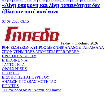
«Λίγη υπομονή και λίγη ταπεινότητα δεν
έβλαψαν ποτέ κανέναν»
07-08-2026 08:15
Friday 7 undefined 2026
ΡΟΗ ΕΙΔΗΣΕΩΝ
|
ΚΥΠΡΟΣ
|
ΔΙΕΘΝΗ
|
ΚΑΛΑΘΟΣΦΑΙΡΑ
|
ΑΛΛΑ
ΣΠΟΡ
|
ΝΤΡΙΜΠΛΕΣ
|
ΑΠΟΨΕΙΣ
|
AFTER DERBY
|
ΠΡΩΤΟΣΕΛΙΔΟ
|
TV
ΕΠΙΚΟΙΝΩΝΙΑ
|
TAYTOTHTA
|
ΟΡΟΙ ΧΡΗΣΗΣ
|
COOKIES
|
ΕΙΔΟΠΟΙΗΣΗ ΑΠΟΡΡΗΤΟΥ
|
ΔΗΛΩΣΗ ΠΡΟΣΒΑΣΙΜΟΤΗΤΑΣ
|
ΠΟΛΙΤΗΣ
© Developed by P.C Admin 22 Limited