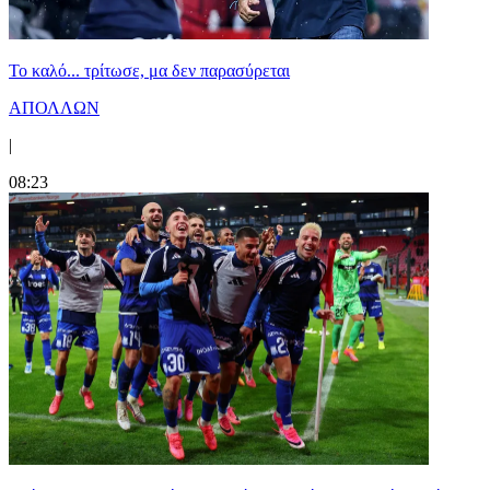
Το καλό... τρίτωσε, μα δεν παρασύρεται
ΑΠΟΛΛΩΝ
|
08:23