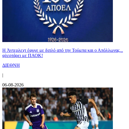
H Άντερλεχτ έφυγε με διπλό από την Τούμπα και ο Απόλλωνας...
φλερτάρει με ΠΑΟΚ!
ΔΙΕΘΝΗ
|
06-08-2026