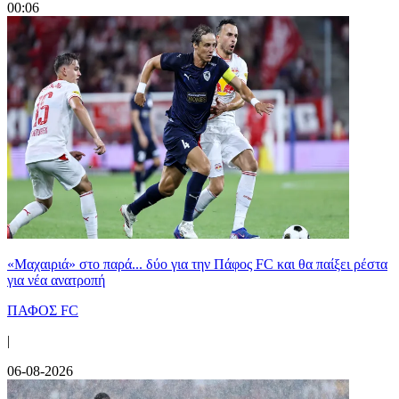
00:06
«Μαχαιριά» στο παρά... δύο για την Πάφος FC και θα παίξει ρέστα
για νέα ανατροπή
ΠΑΦΟΣ FC
|
06-08-2026