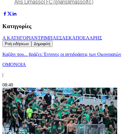
Aris Limassol FC (@arislimassolfc)
Κατηγορίες
Α ΚΑΤΗΓΟΡΙΑ
ΝΤΡΙΜΠΛΕΣ
ΑΕΚ
ΑΠΟΕΛ
ΑΡΗΣ
Ροή ειδήσεων
Δημοφιλή
Καζάνι που... βράζει: Έντονες οι αντιδράσεις των Ομονοιατών
ΟΜΟΝΟΙΑ
|
08:40