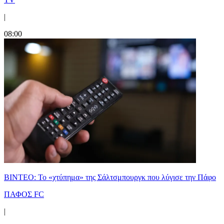
|
08:00
ΒΙΝΤΕΟ: Το «χτύπημα» της Σάλτσμπουργκ που λύγισε την Πάφο
ΠΑΦΟΣ FC
|