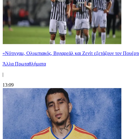
«Νότιγχαμ, Ολυμπιακός, Βιγιαρεάλ και Ζενίτ εξετάζουν τον Πουέρτ
Άλλα Πρωταθλήματα
|
13:09