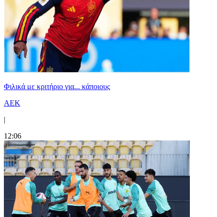
Φιλικά με κριτήριο για... κάποιους
ΑΕΚ
|
12:06