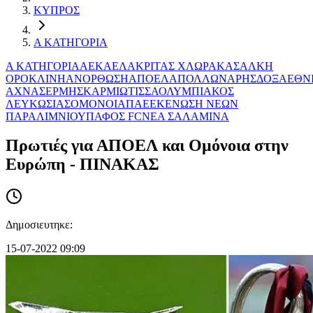
ΚΥΠΡΟΣ
Α ΚΑΤΗΓΟΡΙΑ
Α ΚΑΤΗΓΟΡΙΑ
ΑΕΚ
ΑΕΛ
ΑΚΡΙΤΑΣ ΧΛΩΡΑΚΑΣ
ΑΛΚΗ
ΟΡΟΚΛΙΝΗ
ΑΝΟΡΘΩΣΗ
ΑΠΟΕΛ
ΑΠΟΛΛΩΝ
ΑΡΗΣ
ΔΟΞΑ
ΕΘΝ
ΑΧΝΑΣ
ΕΡΜΗΣ
ΚΑΡΜΙΩΤΙΣΣΑ
ΟΛΥΜΠΙΑΚΟΣ
ΛΕΥΚΩΣΙΑΣ
ΟΜΟΝΟΙΑ
ΠΑΕΕΚ
ΕΝΩΣΗ ΝΕΩΝ
ΠΑΡΑΛΙΜΝIΟΥ
ΠΑΦΟΣ FC
ΝΕΑ ΣΑΛΑΜΙΝΑ
Πρωτιές για ΑΠΟΕΛ και Ομόνοια στην
Ευρώπη - ΠΙΝΑΚΑΣ
Δημοσιευτηκε:
15-07-2022 09:09