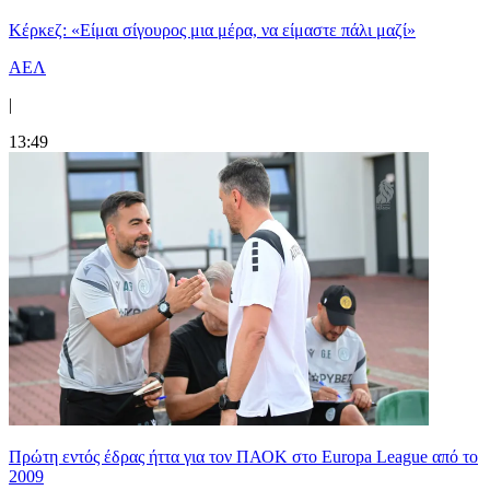
Κέρκεζ: «Είμαι σίγουρος μια μέρα, να είμαστε πάλι μαζί»
ΑΕΛ
|
13:49
Πρώτη εντός έδρας ήττα για τον ΠΑΟΚ στο Europa League από το
2009