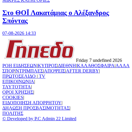
ΜΙΚΡΕΣ ΚΑΤΗΓΟΡΙΕΣ
Στο ΘΟΪ Λακατάμιας ο Αλέξανδρος
Σπόντας
07-08-2026 14:33
Friday 7 undefined 2026
ΡΟΗ ΕΙΔΗΣΕΩΝ
|
ΚΥΠΡΟΣ
|
ΔΙΕΘΝΗ
|
ΚΑΛΑΘΟΣΦΑΙΡΑ
|
ΑΛΛΑ
ΣΠΟΡ
|
ΝΤΡΙΜΠΛΕΣ
|
ΑΠΟΨΕΙΣ
|
AFTER DERBY
|
ΠΡΩΤΟΣΕΛΙΔΟ
|
TV
ΕΠΙΚΟΙΝΩΝΙΑ
|
TAYTOTHTA
|
ΟΡΟΙ ΧΡΗΣΗΣ
|
COOKIES
|
ΕΙΔΟΠΟΙΗΣΗ ΑΠΟΡΡΗΤΟΥ
|
ΔΗΛΩΣΗ ΠΡΟΣΒΑΣΙΜΟΤΗΤΑΣ
|
ΠΟΛΙΤΗΣ
© Developed by P.C Admin 22 Limited