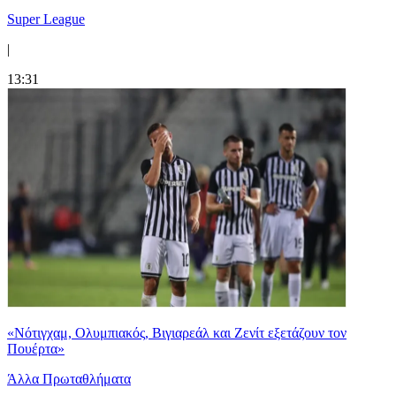
Super League
|
13:31
«Νότιγχαμ, Ολυμπιακός, Βιγιαρεάλ και Ζενίτ εξετάζουν τον
Πουέρτα»
Άλλα Πρωταθλήματα