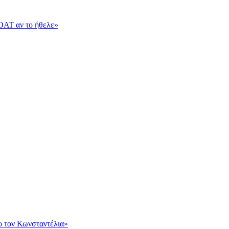
OAT αν το ήθελε»
ο τον Κωνσταντέλια»