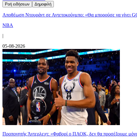
Ροή ειδήσεων
Δημοφιλή
Αποθέωση Ντουράντ σε Αντετοκούνμπο: «Θα μπορούσε να γίνει G
NBA
|
05-08-2026
Προπονητής Άντερλεχτ: «Φαβορί ο ΠΑΟΚ, δεν θα προσέξουμε μόν