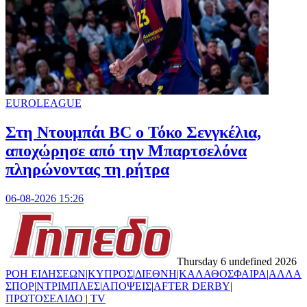
EUROLEAGUE
Στη Nτουμπάι BC ο Τόκο Σενγκέλια,
αποχώρησε από την Μπαρτσελόνα
πληρώνοντας τη ρήτρα
06-08-2026 15:26
Thursday 6 undefined 2026
ΡΟΗ ΕΙΔΗΣΕΩΝ
|
ΚΥΠΡΟΣ
|
ΔΙΕΘΝΗ
|
ΚΑΛΑΘΟΣΦΑΙΡΑ
|
ΑΛΛΑ
ΣΠΟΡ
|
ΝΤΡΙΜΠΛΕΣ
|
ΑΠΟΨΕΙΣ
|
AFTER DERBY
|
ΠΡΩΤΟΣΕΛΙΔΟ
|
TV