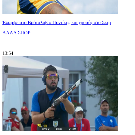
Έλαμψε στο Βρότσλαβ ο Ποντίκης και χρυσός στο Σκητ
ΑΛΛΑ ΣΠΟΡ
|
13:54