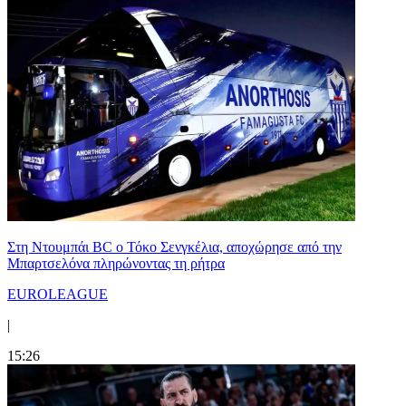
Στη Nτουμπάι BC ο Τόκο Σενγκέλια, αποχώρησε από την
Μπαρτσελόνα πληρώνοντας τη ρήτρα
EUROLEAGUE
|
15:26