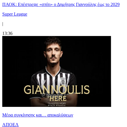
ΠΑΟΚ: Επέστρεψε «σπίτι» ο Δημήτρης Γιαννούλης έως το 2029
Super League
|
13:36
Mέρα συγκίνησης και… αποκαλύψεων
ΑΠΟΕΛ