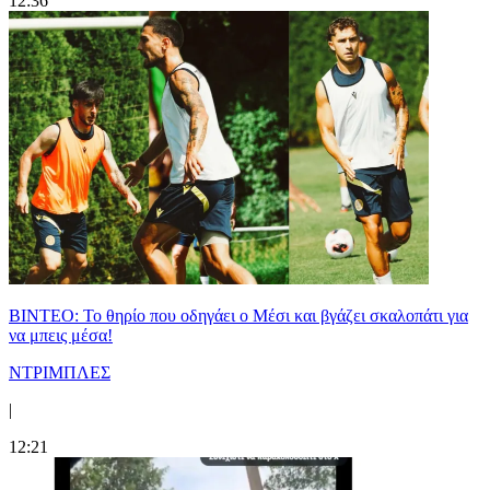
12:36
ΒΙΝΤΕΟ: Το θηρίο που οδηγάει ο Μέσι και βγάζει σκαλοπάτι για
να μπεις μέσα!
ΝΤΡΙΜΠΛΕΣ
|
12:21