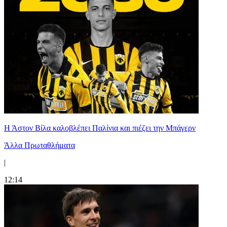
Η Άστον Βίλα καλοβλέπει Παλίνια και πιέζει την Μπάγερν
Άλλα Πρωταθλήματα
|
12:14