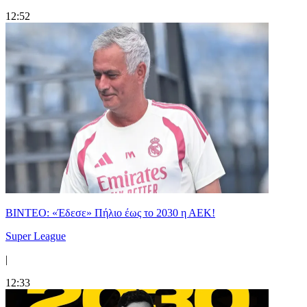
12:52
ΒΙΝΤΕΟ: «Έδεσε» Πήλιο έως το 2030 η ΑΕΚ!
Super League
|
12:33