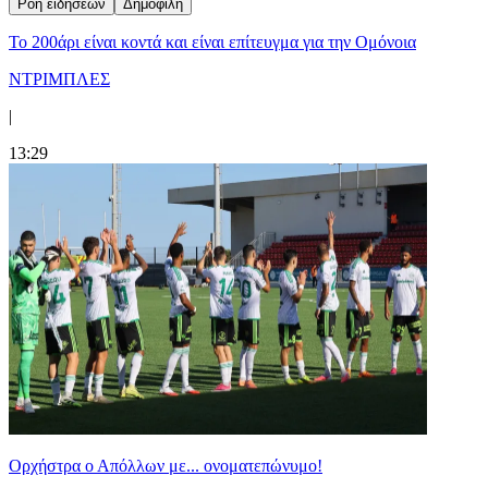
Ροή ειδήσεων
Δημοφιλή
Το 200άρι είναι κοντά και είναι επίτευγμα για την Ομόνοια
ΝΤΡΙΜΠΛΕΣ
|
13:29
Ορχήστρα o Aπόλλων με... ονοματεπώνυμο!