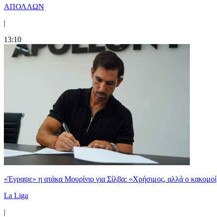
ΑΠΟΛΛΩΝ
|
13:10
«Έγραψε» η ατάκα Μουρίνιο για Σίλβα: «Χρήσιμος, αλλά ο κακομοίρ
La Liga
|