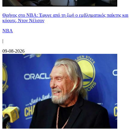
Θρήνος στο NBA: Έφυγε από τη ζωή ο εμβληματικός παίκτης και
κόουτς, Ντον Νέλσον
NBA
|
09-08-2026