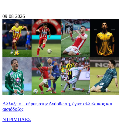
|
09-08-2026
Άλλαξε ο... αέρας στην Ανόρθωση, έγινε αλλιώτικος και
αισιόδοξος
ΝΤΡΙΜΠΛΕΣ
|