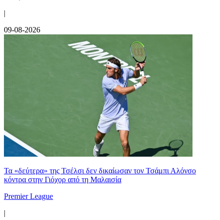
|
09-08-2026
Τα «δεύτερα» της Τσέλσι δεν δικαίωσαν τον Τσάμπι Αλόνσο
κόντρα στην Γιόχορ από τη Μαλαισία
Premier League
|