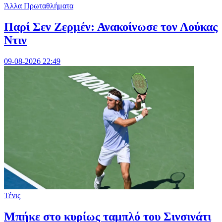
Άλλα Πρωταθλήματα
Παρί Σεν Ζερμέν: Ανακοίνωσε τον Λούκας
Ντιν
09-08-2026 22:49
Τένις
Mπήκε στο κυρίως ταμπλό του Σινσινάτι