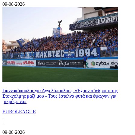
09-08-2026
Γιαννακόπουλος για Αγγελόπουλους: «Έχουν σύνδρομο της
Στοκχόλμης μαζί μου - Τους έστελνα φυτά και έψαχναν για
μικρόφωνα»
EUROLEAGUE
|
09-08-2026