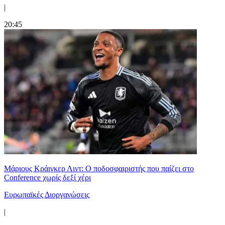
|
20:45
Μάριους Κράιγκερ Λιντ: Ο ποδοσφαιριστής που παίζει στο
Conference χωρίς δεξί χέρι
Ευρωπαϊκές Διοργανώσεις
|