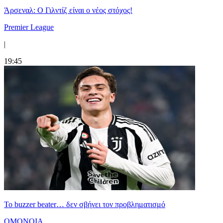
Άρσεναλ: Ο Γιλντίζ είναι ο νέος στόχος!
Premier League
|
19:45
Το buzzer beater… δεν σβήνει τoν προβληματισμό
ΟΜΟΝΟΙΑ