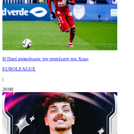
Η Παρί ανακοίνωσε την ανανέωση του Χομς
EUROLEAGUE
|
20:00