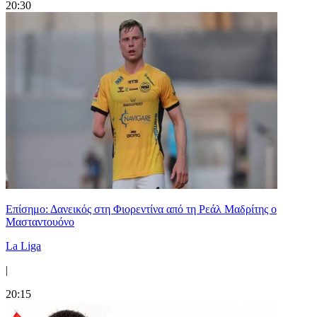
20:30
Επίσημο: Δανεικός στη Φιορεντίνα από τη Ρεάλ Μαδρίτης ο
Μασταντουόνο
La Liga
|
20:15