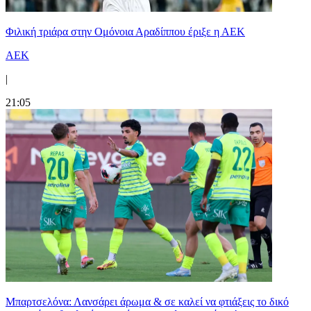
Φιλική τριάρα στην Ομόνοια Αραδίππου έριξε η ΑΕΚ
ΑΕΚ
|
21:05
Μπαρτσελόνα: Λανσάρει άρωμα & σε καλεί να φτιάξεις το δικό