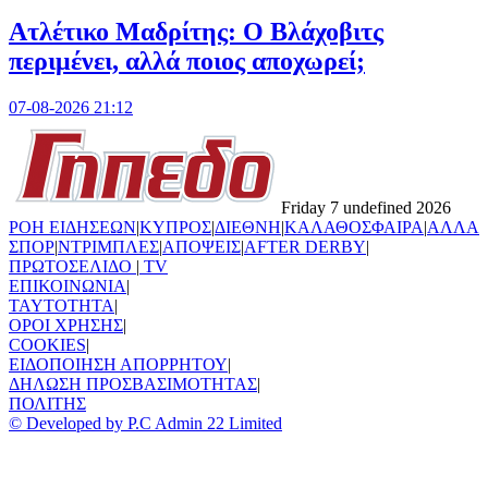
Ατλέτικο Μαδρίτης: Ο Βλάχοβιτς
περιμένει, αλλά ποιος αποχωρεί;
07-08-2026 21:12
Friday 7 undefined 2026
ΡΟΗ ΕΙΔΗΣΕΩΝ
|
ΚΥΠΡΟΣ
|
ΔΙΕΘΝΗ
|
ΚΑΛΑΘΟΣΦΑΙΡΑ
|
ΑΛΛΑ
ΣΠΟΡ
|
ΝΤΡΙΜΠΛΕΣ
|
ΑΠΟΨΕΙΣ
|
AFTER DERBY
|
ΠΡΩΤΟΣΕΛΙΔΟ
|
TV
ΕΠΙΚΟΙΝΩΝΙΑ
|
TAYTOTHTA
|
ΟΡΟΙ ΧΡΗΣΗΣ
|
COOKIES
|
ΕΙΔΟΠΟΙΗΣΗ ΑΠΟΡΡΗΤΟΥ
|
ΔΗΛΩΣΗ ΠΡΟΣΒΑΣΙΜΟΤΗΤΑΣ
|
ΠΟΛΙΤΗΣ
© Developed by P.C Admin 22 Limited