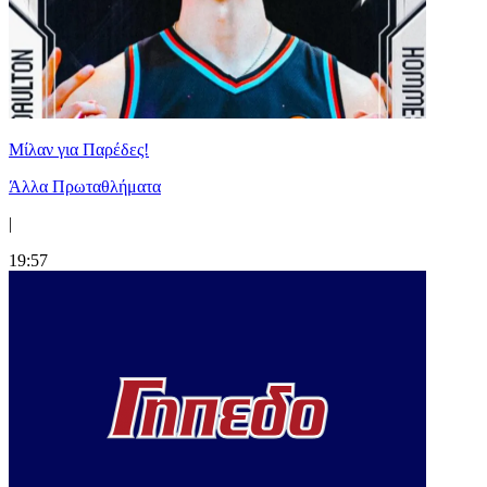
Μίλαν για Παρέδες!
Άλλα Πρωταθλήματα
|
19:57