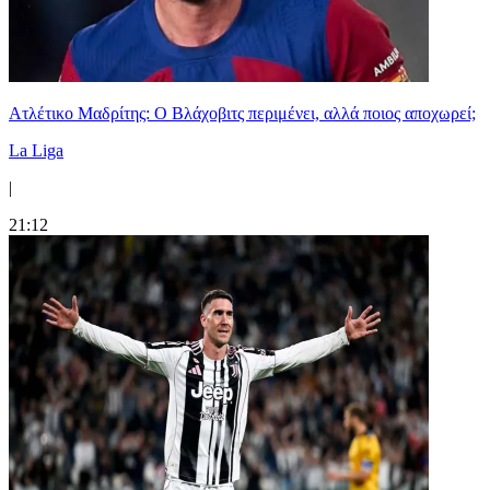
Ατλέτικο Μαδρίτης: Ο Βλάχοβιτς περιμένει, αλλά ποιος αποχωρεί;
La Liga
|
21:12