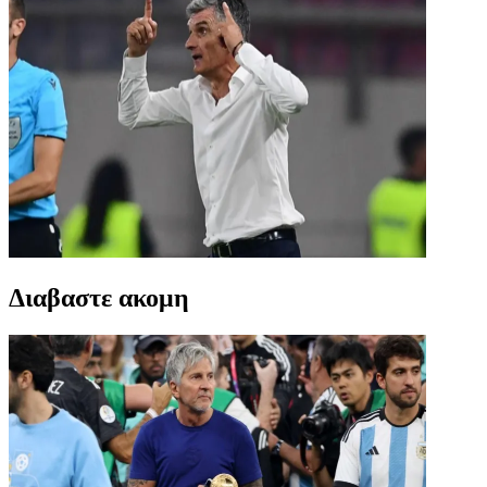
Διαβαστε ακομη