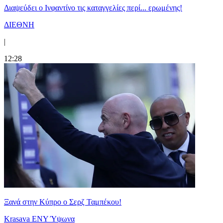
Διαψεύδει ο Ινφαντίνο τις καταγγελίες περί... ερωμένης!
ΔΙΕΘΝΗ
|
12:28
Ξανά στην Κύπρο ο Σερζ Ταμπέκου!
Krasava ENY Ύψωνα