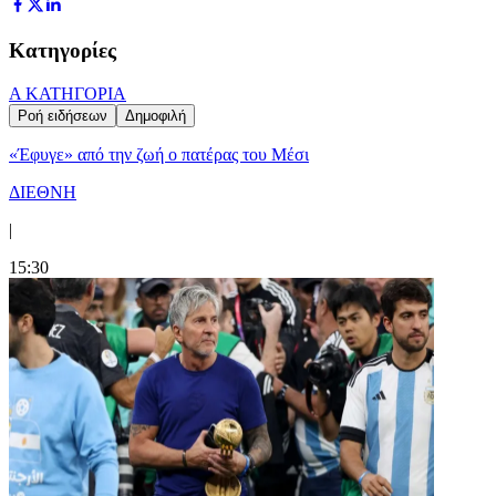
Κατηγορίες
Α ΚΑΤΗΓΟΡΙΑ
Ροή ειδήσεων
Δημοφιλή
«Έφυγε» από την ζωή ο πατέρας του Μέσι
ΔΙΕΘΝΗ
|
15:30