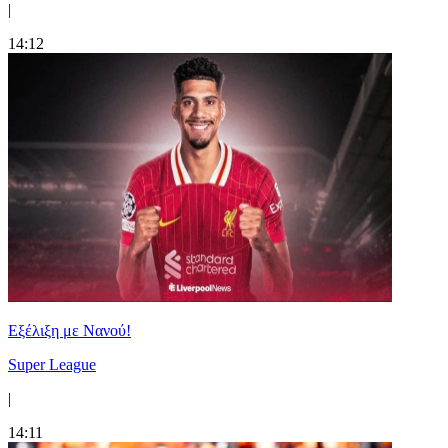
|
14:12
Εξέλιξη με Νανού!
Super League
|
14:11