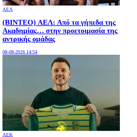
ΑΕΛ
(BINTEO) ΑΕΛ: Από τα γήπεδα της
Ακαδημίας… στην προετοιμασία της
αντρικής ομάδας
08-08-2026 14:54
ΑΕΚ