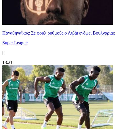
Παναθηναϊκός: Σε φουλ ρυθμούς ο Λιβάι ενόψει Βουλγαρίας
Super League
|
13:21