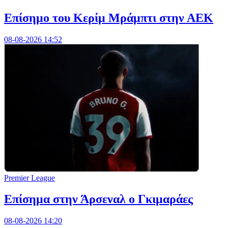
Επίσημο του Κερίμ Μράμπτι στην ΑΕK
08-08-2026 14:52
Premier League
Επίσημα στην Άρσεναλ ο Γκιμαράες
08-08-2026 14:20