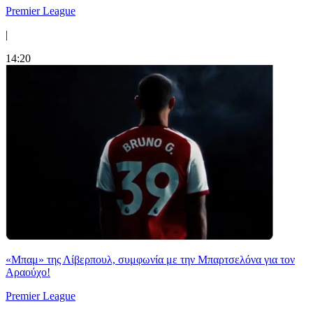
Premier League
|
14:20
«Μπαμ» της Λίβερπουλ, συμφωνία με την Μπαρτσελόνα για τον
Αραούχο!
Premier League