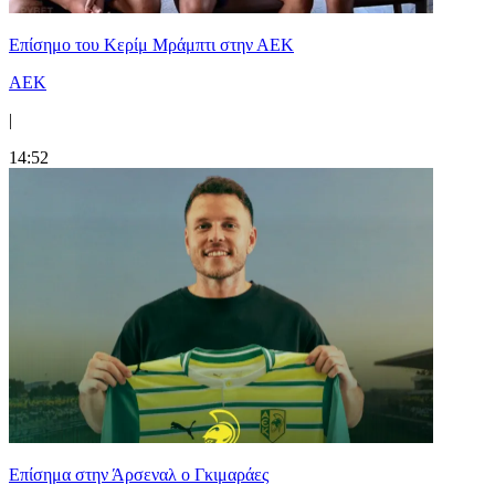
Επίσημο του Κερίμ Μράμπτι στην ΑΕK
ΑΕΚ
|
14:52
Επίσημα στην Άρσεναλ ο Γκιμαράες