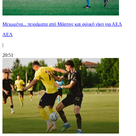
Μειωμένα... πειράματα από Μάρτινς και φιλική νίκη για ΑΕΛ
ΑΕΛ
|
20:51