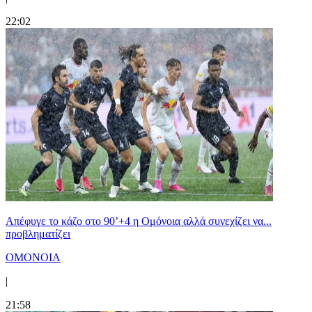
22:02
Απέφυγε το κάζο στο 90’+4 η Ομόνοια αλλά συνεχίζει να...
προβληματίζει
ΟΜΟΝΟΙΑ
|
21:58