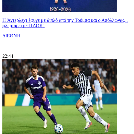
H Άντερλεχτ έφυγε με διπλό από την Τούμπα και ο Απόλλωνας...
φλερτάρει με ΠΑΟΚ!
ΔΙΕΘΝΗ
|
22:44