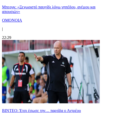
Μπεργκ: «Ξεχωριστό παιχνίδι λόγω γηπέδου, ανέμου και
απουσιών»
ΟΜΟΝΟΙΑ
|
22:29
ΒΙΝΤΕΟ: Έτσι έσωσε την… παρτίδα ο Αντρέου