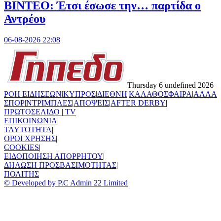
ΒΙΝΤΕΟ: Έτσι έσωσε την… παρτίδα ο
Αντρέου
06-08-2026 22:08
Thursday 6 undefined 2026
ΡΟΗ ΕΙΔΗΣΕΩΝ
|
ΚΥΠΡΟΣ
|
ΔΙΕΘΝΗ
|
ΚΑΛΑΘΟΣΦΑΙΡΑ
|
ΑΛΛΑ
ΣΠΟΡ
|
ΝΤΡΙΜΠΛΕΣ
|
ΑΠΟΨΕΙΣ
|
AFTER DERBY
|
ΠΡΩΤΟΣΕΛΙΔΟ
|
TV
ΕΠΙΚΟΙΝΩΝΙΑ
|
TAYTOTHTA
|
ΟΡΟΙ ΧΡΗΣΗΣ
|
COOKIES
|
ΕΙΔΟΠΟΙΗΣΗ ΑΠΟΡΡΗΤΟΥ
|
ΔΗΛΩΣΗ ΠΡΟΣΒΑΣΙΜΟΤΗΤΑΣ
|
ΠΟΛΙΤΗΣ
© Developed by P.C Admin 22 Limited