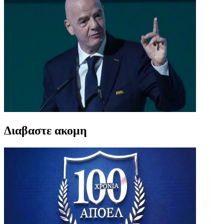
Διαβαστε ακομη