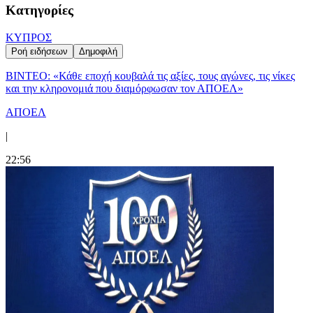
Κατηγορίες
ΚΥΠΡΟΣ
Ροή ειδήσεων
Δημοφιλή
ΒΙΝΤΕΟ: «Κάθε εποχή κουβαλά τις αξίες, τους αγώνες, τις νίκες
και την κληρονομιά που διαμόρφωσαν τον ΑΠΟΕΛ»
ΑΠΟΕΛ
|
22:56