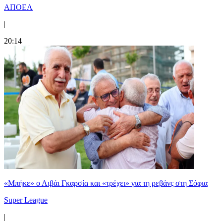
ΑΠΟΕΛ
|
20:14
«Μπήκε» ο Λιβάι Γκαρσία και «τρέχει» για τη ρεβάνς στη Σόφια
Super League
|