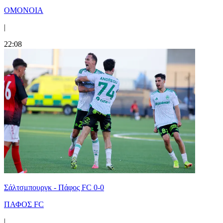
ΟΜΟΝΟΙΑ
|
22:08
Σάλτσμπουργκ - Πάφος FC 0-0
ΠΑΦΟΣ FC
|