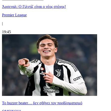
Άρσεναλ: Ο Γιλντίζ είναι ο νέος στόχος!
Premier League
|
19:45
Το buzzer beater… δεν σβήνει τoν προβληματισμό