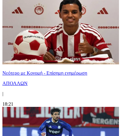
Νεότερο με Κονομή - Επίσημη ενημέρωση
ΑΠΟΛΛΩΝ
|
18:21