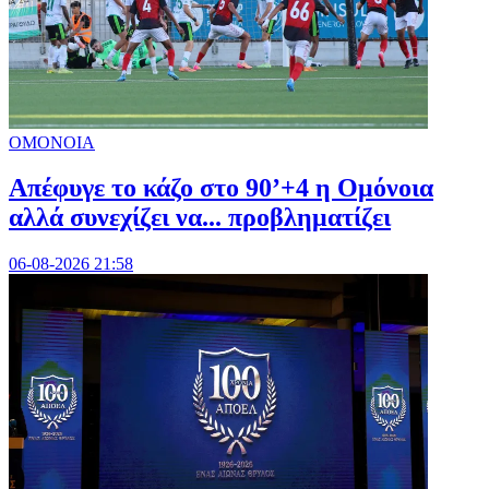
ΟΜΟΝΟΙΑ
Απέφυγε το κάζο στο 90’+4 η Ομόνοια
αλλά συνεχίζει να... προβληματίζει
06-08-2026 21:58