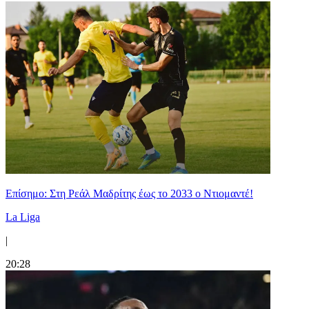
Επίσημο: Στη Ρεάλ Μαδρίτης έως το 2033 ο Ντιομαντέ!
La Liga
|
20:28