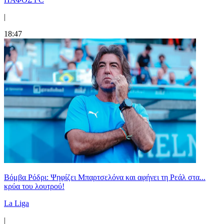
|
18:47
Βόμβα Ρόδρι: Ψηφίζει Μπαρτσελόνα και αφήνει τη Ρεάλ στα...
κρύα του λουτρού!
La Liga
|