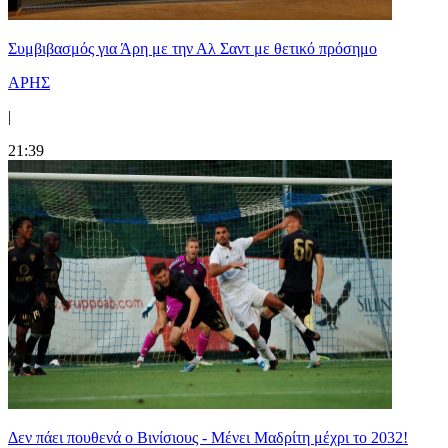
Συμβιβασμός για Άρη με την Αλ Σαντ με θετικό πρόσημο
ΑΡΗΣ
|
21:39
Δεν πάει πουθενά ο Βινίσιους - Μένει Μαδρίτη μέχρι το 2032!