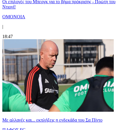
Οι επιλογές του Μπεργκ για το βήμα πρόκρισης - Πρώτη του
Ντιονί!
ΟΜΟΝΟΙΑ
|
18:47
Με αλλαγές και... εκπλήξεις η ενδεκάδα του Σα Πίντο
ΠΑΦΟΣ FC