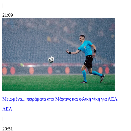
|
21:09
Μειωμένα... πειράματα από Μάρτινς και φιλική νίκη για ΑΕΛ
ΑΕΛ
|
20:51