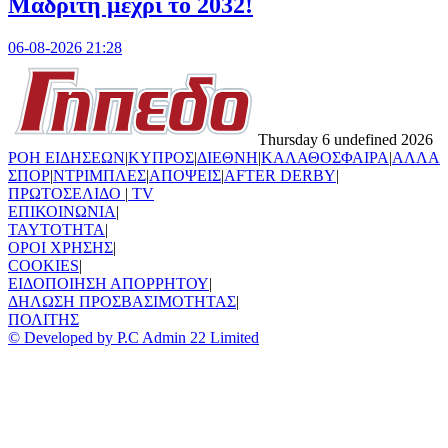
Μαδρίτη μέχρι το 2032!
06-08-2026 21:28
Thursday 6 undefined 2026
ΡΟΗ ΕΙΔΗΣΕΩΝ
|
ΚΥΠΡΟΣ
|
ΔΙΕΘΝΗ
|
ΚΑΛΑΘΟΣΦΑΙΡΑ
|
ΑΛΛΑ
ΣΠΟΡ
|
ΝΤΡΙΜΠΛΕΣ
|
ΑΠΟΨΕΙΣ
|
AFTER DERBY
|
ΠΡΩΤΟΣΕΛΙΔΟ
|
TV
ΕΠΙΚΟΙΝΩΝΙΑ
|
TAYTOTHTA
|
ΟΡΟΙ ΧΡΗΣΗΣ
|
COOKIES
|
ΕΙΔΟΠΟΙΗΣΗ ΑΠΟΡΡΗΤΟΥ
|
ΔΗΛΩΣΗ ΠΡΟΣΒΑΣΙΜΟΤΗΤΑΣ
|
ΠΟΛΙΤΗΣ
© Developed by P.C Admin 22 Limited