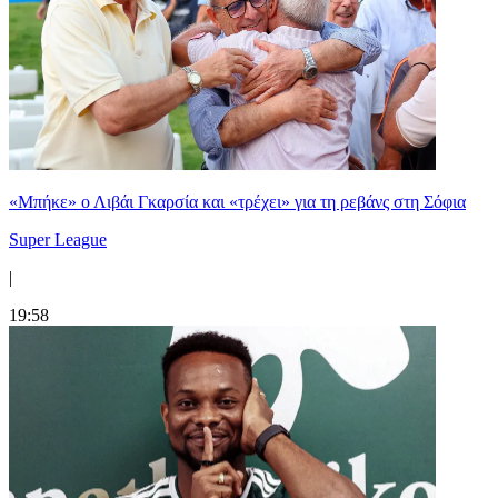
«Μπήκε» ο Λιβάι Γκαρσία και «τρέχει» για τη ρεβάνς στη Σόφια
Super League
|
19:58