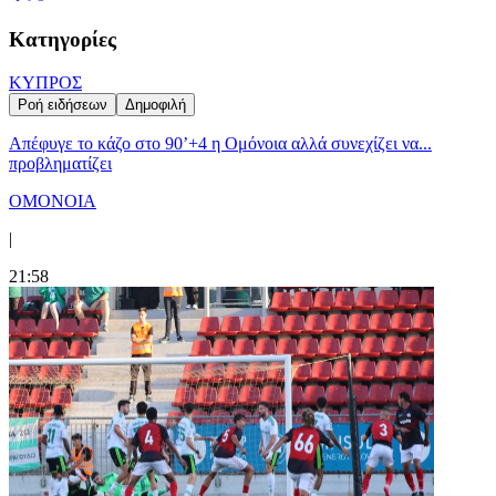
Κατηγορίες
ΚΥΠΡΟΣ
Ροή ειδήσεων
Δημοφιλή
Απέφυγε το κάζο στο 90’+4 η Ομόνοια αλλά συνεχίζει να...
προβληματίζει
ΟΜΟΝΟΙΑ
|
21:58