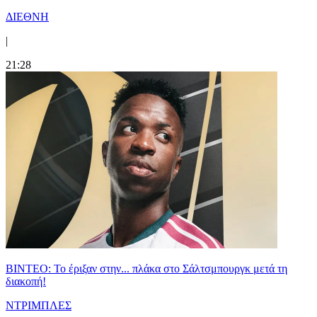
ΔΙΕΘΝΗ
|
21:28
ΒΙΝΤΕΟ: Το έριξαν στην... πλάκα στο Σάλτσμπουργκ μετά τη
διακοπή!
ΝΤΡΙΜΠΛΕΣ