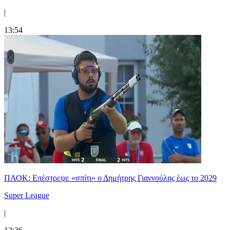
|
13:54
ΠΑΟΚ: Επέστρεψε «σπίτι» ο Δημήτρης Γιαννούλης έως το 2029
Super League
|