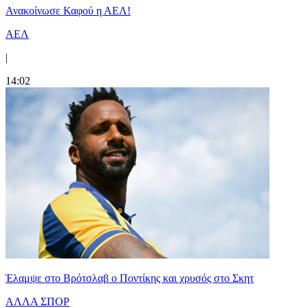
Ανακοίνωσε Καφού η ΑΕΛ!
ΑΕΛ
|
14:02
Έλαμψε στο Βρότσλαβ ο Ποντίκης και χρυσός στο Σκητ
ΑΛΛΑ ΣΠΟΡ