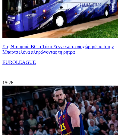
Στη Nτουμπάι BC ο Τόκο Σενγκέλια, αποχώρησε από την
Μπαρτσελόνα πληρώνοντας τη ρήτρα
EUROLEAGUE
|
15:26