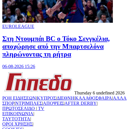
EUROLEAGUE
Στη Nτουμπάι BC ο Τόκο Σενγκέλια,
αποχώρησε από την Μπαρτσελόνα
πληρώνοντας τη ρήτρα
06-08-2026 15:26
Thursday 6 undefined 2026
ΡΟΗ ΕΙΔΗΣΕΩΝ
|
ΚΥΠΡΟΣ
|
ΔΙΕΘΝΗ
|
ΚΑΛΑΘΟΣΦΑΙΡΑ
|
ΑΛΛΑ
ΣΠΟΡ
|
ΝΤΡΙΜΠΛΕΣ
|
ΑΠΟΨΕΙΣ
|
AFTER DERBY
|
ΠΡΩΤΟΣΕΛΙΔΟ
|
TV
ΕΠΙΚΟΙΝΩΝΙΑ
|
TAYTOTHTA
|
ΟΡΟΙ ΧΡΗΣΗΣ
|