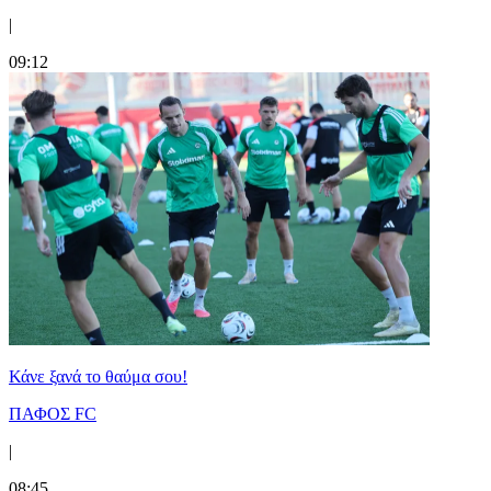
|
09:12
Κάνε ξανά το θαύμα σου!
ΠΑΦΟΣ FC
|
08:45