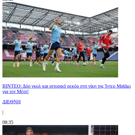
ΒΙΝΤΕΟ: Δύο γκολ και ιστορικό ρεκόρ στη νίκη της Ίντερ Μαϊάμι
για τον Μέσι!
ΔΙΕΘΝΗ
|
08:35