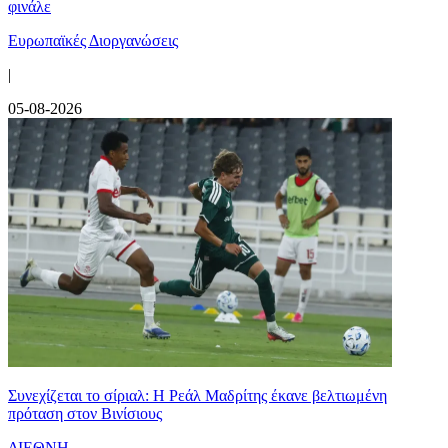
φινάλε
Ευρωπαϊκές Διοργανώσεις
|
05-08-2026
Συνεχίζεται το σίριαλ: Η Ρεάλ Μαδρίτης έκανε βελτιωμένη
πρόταση στον Βινίσιους
ΔΙΕΘΝΗ