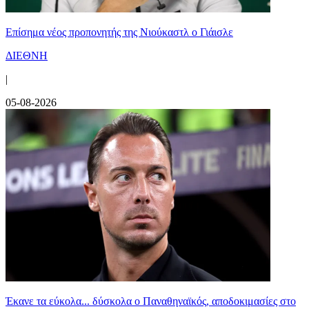
Επίσημα νέος προπονητής της Νιούκαστλ ο Γιάισλε
ΔΙΕΘΝΗ
|
05-08-2026
Έκανε τα εύκολα... δύσκολα ο Παναθηναϊκός, αποδοκιμασίες στο