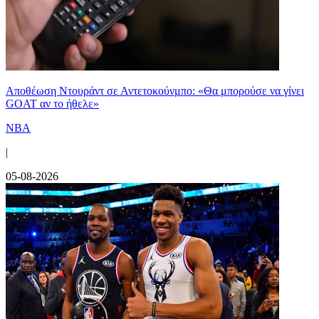
Αποθέωση Ντουράντ σε Αντετοκούνμπο: «Θα μπορούσε να γίνει
GOAT αν το ήθελε»
NBA
|
05-08-2026