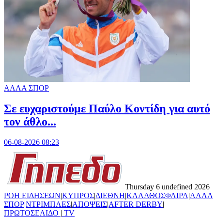
ΑΛΛΑ ΣΠΟΡ
Σε ευχαριστούμε Παύλο Κοντίδη για αυτό
τον άθλο...
06-08-2026 08:23
Thursday 6 undefined 2026
ΡΟΗ ΕΙΔΗΣΕΩΝ
|
ΚΥΠΡΟΣ
|
ΔΙΕΘΝΗ
|
ΚΑΛΑΘΟΣΦΑΙΡΑ
|
ΑΛΛΑ
ΣΠΟΡ
|
ΝΤΡΙΜΠΛΕΣ
|
ΑΠΟΨΕΙΣ
|
AFTER DERBY
|
ΠΡΩΤΟΣΕΛΙΔΟ
|
TV