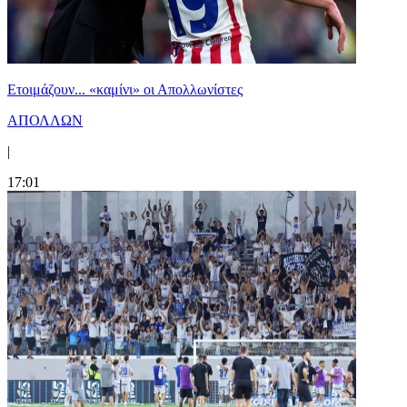
Ετοιμάζουν... «καμίνι» οι Απολλωνίστες
ΑΠΟΛΛΩΝ
|
17:01