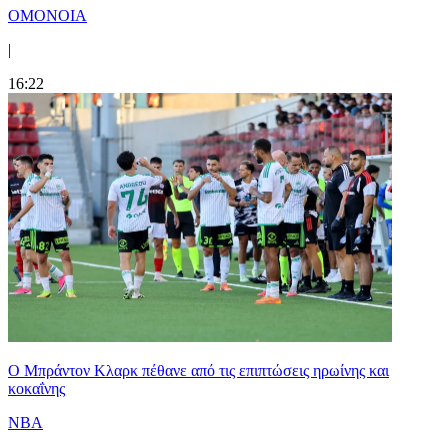
ΟΜΟΝΟΙΑ
|
16:22
Ο Μπράντον Κλαρκ πέθανε από τις επιπτώσεις ηρωίνης και
κοκαΐνης
NBA