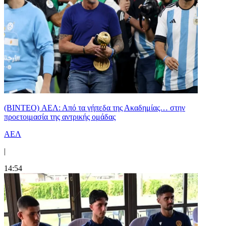
(BINTEO) ΑΕΛ: Από τα γήπεδα της Ακαδημίας… στην
προετοιμασία της αντρικής ομάδας
ΑΕΛ
|
14:54