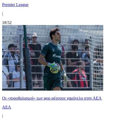
Premier League
|
18:52
Οι «πυροβολισμοί» των φορ φέρνουν χαμόγελο στην ΑΕΛ
ΑΕΛ
|