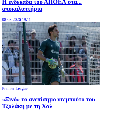
Η ενδεκάδα του ΑΠΟΕΛ στα...
αποκαλυπτήρια
08-08-2026 19:11
Premier League
«Ξινό» το ανεπίσημο ντεμπούτο του
Τζολάκη με τη Χαλ