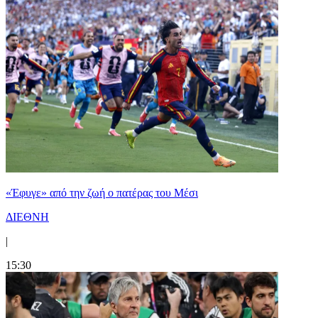
«Έφυγε» από την ζωή ο πατέρας του Μέσι
ΔΙΕΘΝΗ
|
15:30