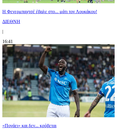
Η Φενερμπαχτσέ έβαλε στο... μάτι τον Λουκάκου!
ΔΙΕΘΝΗ
|
16:41
«Πονάει» και δεν... κρύβεται