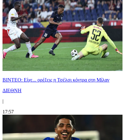
BINTEO: Είχε... ορέξεις η Τσέλσι κόντρα στη Μίλαν
ΔΙΕΘΝΗ
|
17:57