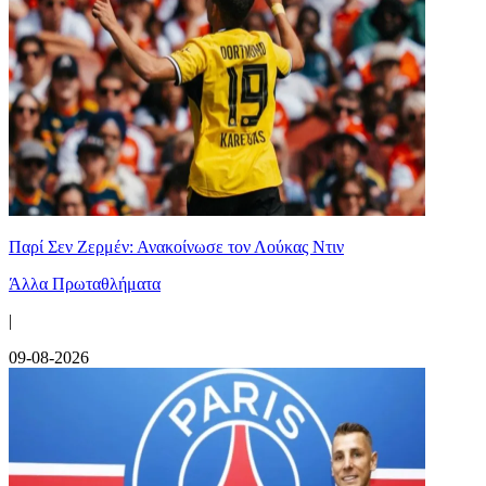
Παρί Σεν Ζερμέν: Ανακοίνωσε τον Λούκας Ντιν
Άλλα Πρωταθλήματα
|
09-08-2026