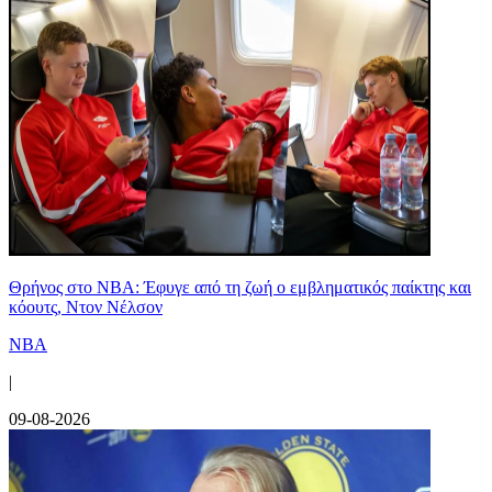
Θρήνος στο NBA: Έφυγε από τη ζωή ο εμβληματικός παίκτης και
κόουτς, Ντον Νέλσον
NBA
|
09-08-2026