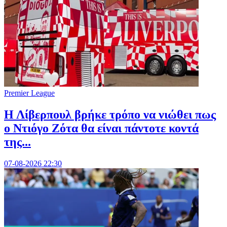
Premier League
Η Λίβερπουλ βρήκε τρόπο να νιώθει πως
ο Ντιόγο Ζότα θα είναι πάντοτε κοντά
της...
07-08-2026 22:30