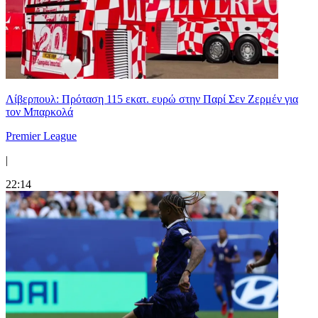
Λίβερπουλ: Πρόταση 115 εκατ. ευρώ στην Παρί Σεν Ζερμέν για
τον Μπαρκολά
Premier League
|
22:14