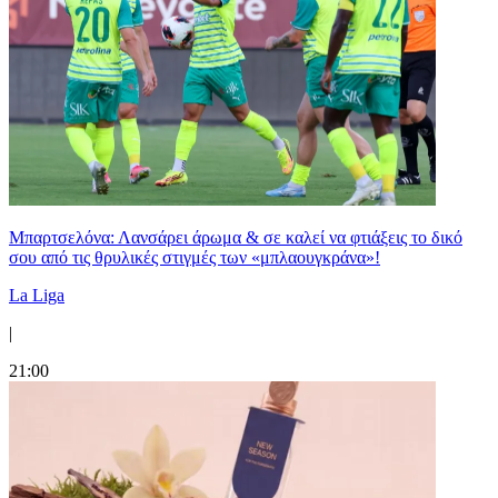
Μπαρτσελόνα: Λανσάρει άρωμα & σε καλεί να φτιάξεις το δικό
σου από τις θρυλικές στιγμές των «μπλαουγκράνα»!
La Liga
|
21:00