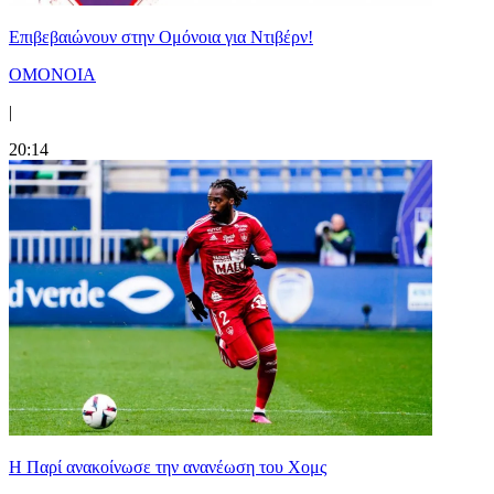
Επιβεβαιώνουν στην Ομόνοια για Ντιβέρν!
ΟΜΟΝΟΙΑ
|
20:14
Η Παρί ανακοίνωσε την ανανέωση του Χομς