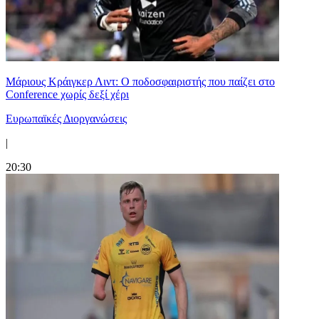
Μάριους Κράιγκερ Λιντ: Ο ποδοσφαιριστής που παίζει στο
Conference χωρίς δεξί χέρι
Ευρωπαϊκές Διοργανώσεις
|
20:30