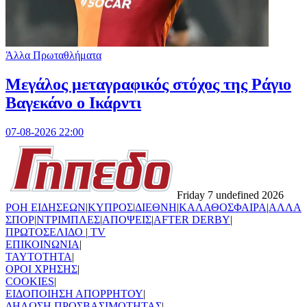
Άλλα Πρωταθλήματα
Μεγάλος μεταγραφικός στόχος της Ράγιο
Βαγεκάνο ο Ικάρντι
07-08-2026 22:00
Friday 7 undefined 2026
ΡΟΗ ΕΙΔΗΣΕΩΝ
|
ΚΥΠΡΟΣ
|
ΔΙΕΘΝΗ
|
ΚΑΛΑΘΟΣΦΑΙΡΑ
|
ΑΛΛΑ
ΣΠΟΡ
|
ΝΤΡΙΜΠΛΕΣ
|
ΑΠΟΨΕΙΣ
|
AFTER DERBY
|
ΠΡΩΤΟΣΕΛΙΔΟ
|
TV
ΕΠΙΚΟΙΝΩΝΙΑ
|
TAYTOTHTA
|
ΟΡΟΙ ΧΡΗΣΗΣ
|
COOKIES
|
ΕΙΔΟΠΟΙΗΣΗ ΑΠΟΡΡΗΤΟΥ
|
ΔΗΛΩΣΗ ΠΡΟΣΒΑΣΙΜΟΤΗΤΑΣ
|