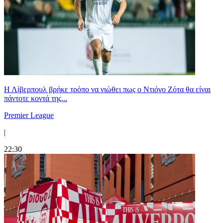
Η Λίβερπουλ βρήκε τρόπο να νιώθει πως ο Ντιόγο Ζότα θα είναι
πάντοτε κοντά της...
Premier League
|
22:30