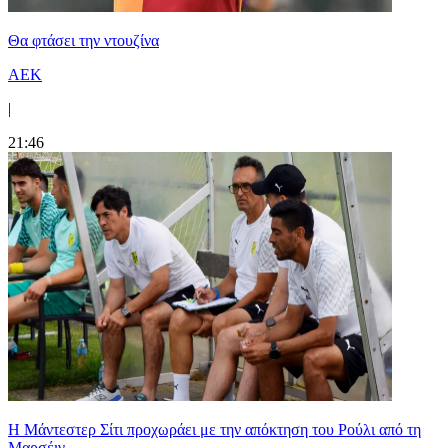
Θα φτάσει την ντουζίνα
ΑΕΚ
|
21:46
Η Μάντεστερ Σίτι προχωράει με την απόκτηση του Ρούλι από τη
Μαρσέιγ