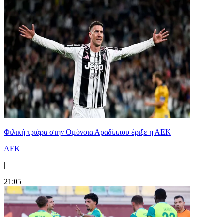
Φιλική τριάρα στην Ομόνοια Αραδίππου έριξε η ΑΕΚ
ΑΕΚ
|
21:05