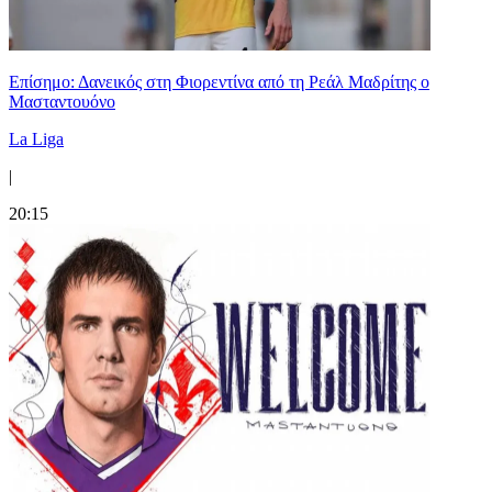
Επίσημο: Δανεικός στη Φιορεντίνα από τη Ρεάλ Μαδρίτης ο
Μασταντουόνο
La Liga
|
20:15