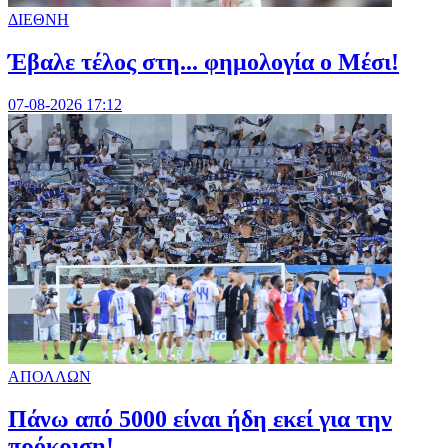
ΔΙΕΘΝΗ
Έβαλε τέλος στη... φημολογία o Μέσι!
07-08-2026 17:12
ΑΠΟΛΛΩΝ
Πάνω από 5000 είναι ήδη εκεί για την
πρόκριση!