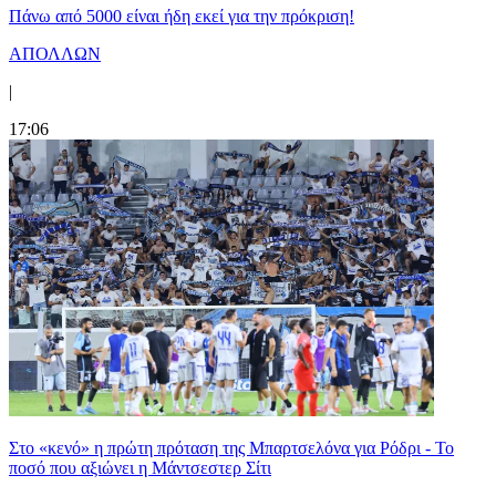
Πάνω από 5000 είναι ήδη εκεί για την πρόκριση!
ΑΠΟΛΛΩΝ
|
17:06
Στο «κενό» η πρώτη πρόταση της Μπαρτσελόνα για Ρόδρι - Το
ποσό που αξιώνει η Μάντσεστερ Σίτι