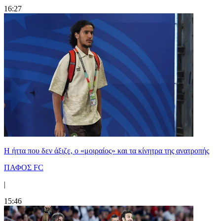
16:27
Η ήττα που δεν άξιζε, ο «μοιραίος» και τα κίνητρα της ανατροπής
ΠΑΦΟΣ FC
|
15:46