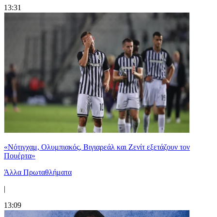
13:31
«Νότιγχαμ, Ολυμπιακός, Βιγιαρεάλ και Ζενίτ εξετάζουν τον
Πουέρτα»
Άλλα Πρωταθλήματα
|
13:09