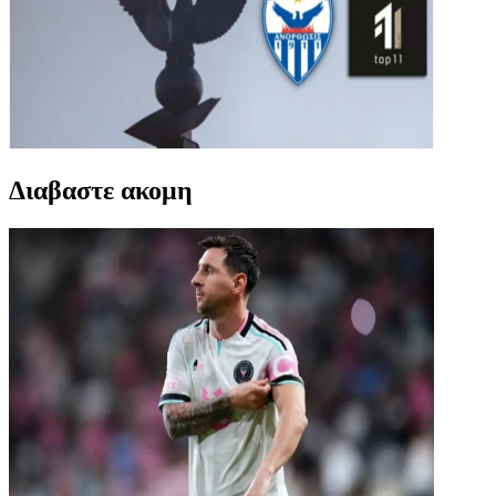
Διαβαστε ακομη