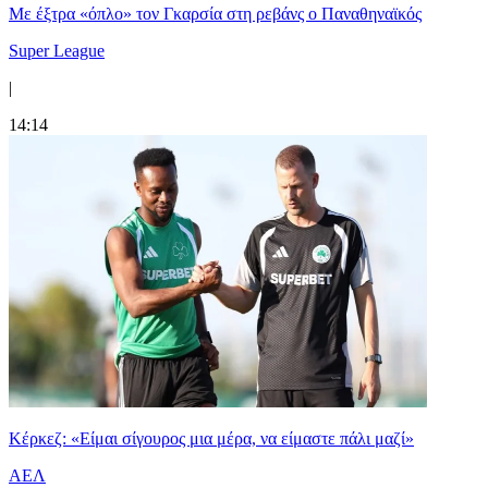
Mε έξτρα «όπλο» τον Γκαρσία στη ρεβάνς ο Παναθηναϊκός
Super League
|
14:14
Κέρκεζ: «Είμαι σίγουρος μια μέρα, να είμαστε πάλι μαζί»
ΑΕΛ