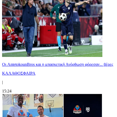
Oι AntetokounBros και η μπασκετική Ανόρθωση φόρεσαν... βέρες
ΚΑΛΑΘΟΣΦΑΙΡΑ
|
15:24