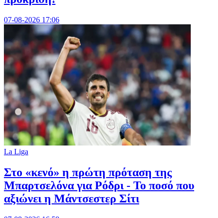
07-08-2026 17:06
La Liga
Στο «κενό» η πρώτη πρόταση της
Μπαρτσελόνα για Ρόδρι - Το ποσό που
αξιώνει η Μάντσεστερ Σίτι