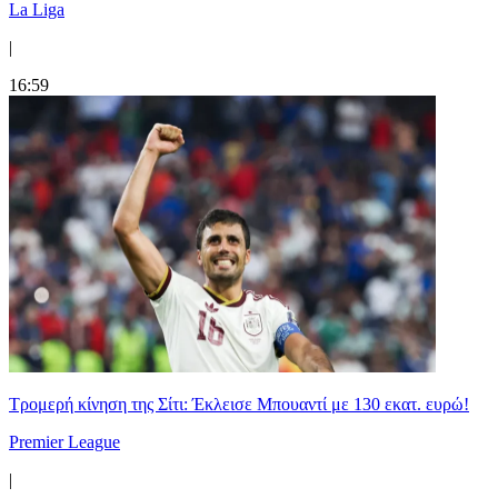
La Liga
|
16:59
Τρομερή κίνηση της Σίτι: Έκλεισε Μπουαντί με 130 εκατ. ευρώ!
Premier League
|