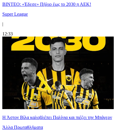
ΒΙΝΤΕΟ: «Έδεσε» Πήλιο έως το 2030 η ΑΕΚ!
Super League
|
12:33
Η Άστον Βίλα καλοβλέπει Παλίνια και πιέζει την Μπάγερν
Άλλα Πρωταθλήματα