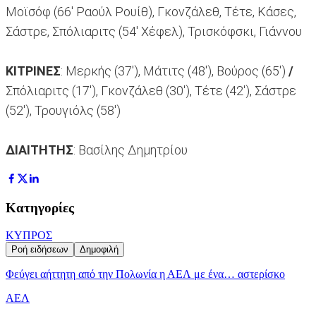
Μοϊσόφ (66' Ραούλ Ρουίθ), Γκονζάλεθ, Τέτε, Κάσες,
Σάστρε, Σπόλιαριτς (54' Χέφελ), Τρισκόφσκι, Γιάννου
ΚΙΤΡΙΝΕΣ
: Μερκής (37'), Μάτιτς (48'), Βούρος (65')
/
Σπόλιαριτς (17'), Γκονζάλεθ (30'), Tέτε (42'), Σάστρε
(52'), Τρουγιόλς (58')
ΔΙΑΙΤΗΤΗΣ
: Βασίλης Δημητρίου
Κατηγορίες
ΚΥΠΡΟΣ
Ροή ειδήσεων
Δημοφιλή
Φεύγει αήττητη από την Πολωνία η ΑΕΛ με ένα… αστερίσκο
ΑΕΛ