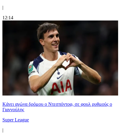
|
12:14
Kάνει αγώνα δρόμου ο Ντεσπόντοφ, σε φουλ ρυθμούς ο
Γιαννούλης
Super League
|