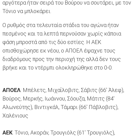
αργότερα ήταν σειρά του Βούρου να σουτάρει, με τον
Τόνιο να μπλοκάρει.
Ο ρυθμός στα τελευταία στάδια του αγώνα ήταν
πεσμένος και τα λεπτά περνούσαν χωρίς κάποια
φάση μπροστά από τις δύο εστίες. H AEK
oπισθοχώρησε εκ νέου, ο ΑΠΟΕΛ έψαχνε τους
διαδρόμους προς την περιοχή της αλλά δεν τους
βρήκε και το ντέρμπι ολοκληρώθηκε στο 0-0.
ΑΠΟΕΛ
: Μπέλετς, Μιχαΐλοβιτς, Σάβιτς (66' Άλεφ),
Βούρος, Μερκής, Ιωάννου, Σόουζα, Μάτιτς (84'
Αλωνεύτης), Βιντιγκάλ, Τάμαρι (66' Πάβλοβιτς),
Χαλένιους
ΑΕΚ
: Τόνιο, Ακοράν, Τρουγιόλς (61' Τρουγιόλς),