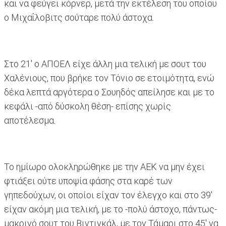
και να φεύγει κόρνερ, μετά την εκτέλεση του οποίου
ο Μιχαΐλοβιτς σούταρε πολύ άστοχα.
Στο 21' ο ΑΠΟΕΛ είχε άλλη μια τελική με σουτ του
Χαλένιους, που βρήκε τον Τόνιο σε ετοιμότητα, ενώ
δέκα λεπτά αργότερα ο Σουηδός απείλησε και με το
κεφάλι -από δύσκολη θέση- επίσης χωρίς
αποτέλεσμα.
Το ημίωρο ολοκληρώθηκε με την ΑΕΚ να μην έχει
φτιάξει ούτε υποψία φάσης στα καρέ των
γηπεδούχων, οι οποίοι είχαν τον έλεγχο και στο 39'
είχαν ακόμη μια τελική, με το -πολύ άστοχο, πάντως-
μακρινό σουτ του Βιντιγκάλ, με τον Τάμαρι στο 45' να