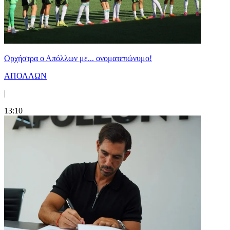
Ορχήστρα o Aπόλλων με... ονοματεπώνυμο!
ΑΠΟΛΛΩΝ
|
13:10