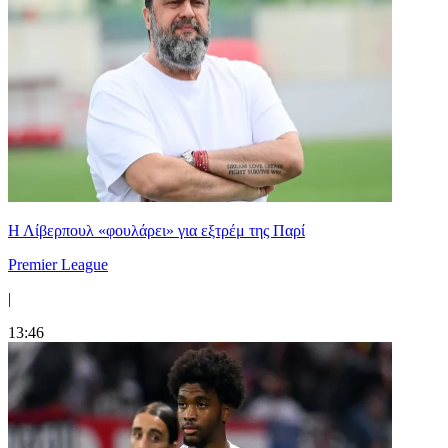
Η Λίβερπουλ «φουλάρει» για εξτρέμ της Παρί
Premier League
|
13:46