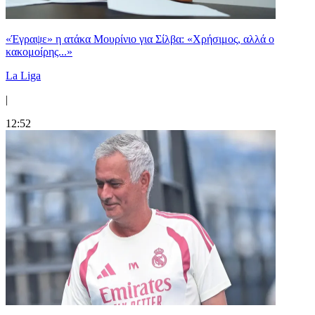
«Έγραψε» η ατάκα Μουρίνιο για Σίλβα: «Χρήσιμος, αλλά ο
κακομοίρης...»
La Liga
|
12:52