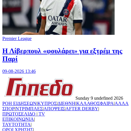
Premier League
Η Λίβερπουλ «φουλάρει» για εξτρέμ της
Παρί
09-08-2026 13:46
Sunday 9 undefined 2026
ΡΟΗ ΕΙΔΗΣΕΩΝ
|
ΚΥΠΡΟΣ
|
ΔΙΕΘΝΗ
|
ΚΑΛΑΘΟΣΦΑΙΡΑ
|
ΑΛΛΑ
ΣΠΟΡ
|
ΝΤΡΙΜΠΛΕΣ
|
ΑΠΟΨΕΙΣ
|
AFTER DERBY
|
ΠΡΩΤΟΣΕΛΙΔΟ
|
TV
ΕΠΙΚΟΙΝΩΝΙΑ
|
TAYTOTHTA
|
ΟΡΟΙ ΧΡΗΣΗΣ
|