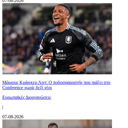
07-08-2026
Μάριους Κράιγκερ Λιντ: Ο ποδοσφαιριστής που παίζει στο
Conference χωρίς δεξί χέρι
Ευρωπαϊκές Διοργανώσεις
|
07-08-2026