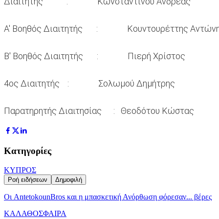
Διαιτητής : Κωνσταντίνου Ανδρέας
Α' Βοηθός Διαιτητής : Κουντουρέττης Αντών
Β' Βοηθός Διαιτητής : Πιερή Χρίστος
4ος Διαιτητής : Σολωμού Δημήτρης
Παρατηρητής Διαιτησίας : Θεοδότου Κώστας
Κατηγορίες
ΚΥΠΡΟΣ
Ροή ειδήσεων
Δημοφιλή
Oι AntetokounBros και η μπασκετική Ανόρθωση φόρεσαν... βέρες
ΚΑΛΑΘΟΣΦΑΙΡΑ