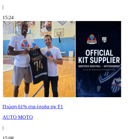
|
15:24
Πτώση 61% στα έσοδα της F1
AUTO MOTO
|
15:08