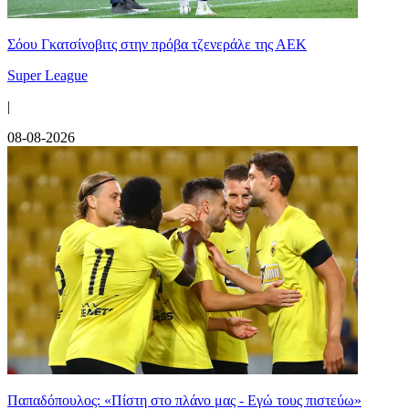
Σόου Γκατσίνοβιτς στην πρόβα τζενεράλε της ΑΕΚ
Super League
|
08-08-2026
Παπαδόπουλος: «Πίστη στο πλάνο μας - Εγώ τους πιστεύω»