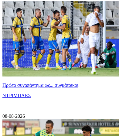
Πρώτο συναπάντημα ως... συγκάτοικοι
ΝΤΡΙΜΠΛΕΣ
|
08-08-2026