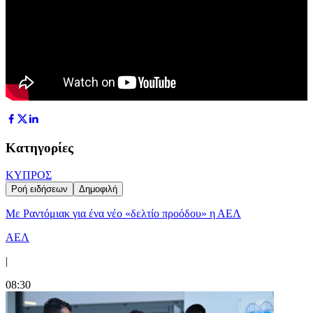
Κατηγορίες
ΚΥΠΡΟΣ
Ροή ειδήσεων
Δημοφιλή
Με Ραντόμιακ για ένα νέο «δελτίο προόδου» η ΑΕΛ
ΑΕΛ
|
08:30