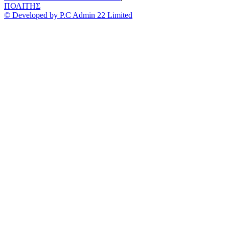
ΠΟΛΙΤΗΣ
© Developed by P.C Admin 22 Limited