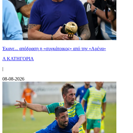
Έκανε... απόδραση η «συγκάτοικος» από την «Αρένα»
Α ΚΑΤΗΓΟΡΙΑ
|
08-08-2026