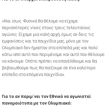
«Ναι ίσως. Φυσικά θα θέλαμε να είχαμε
περισσότερες νίκες στους τρεις τελευταίους
αγώνες. Είχαμε μια καλή αρχή, όμως αν δεις τις
εμφανίσεις και τα παιχνίδια μας, μόνο με τον
Ολυμπιακό δεν ήμασταν στα επίπεδα μας και πολύ
κάτω από αυτό που περιμέναμε και αυτό που θέλουμε
να κάνουμε. Οπότε πρέπει να επανέλθουμε και θα
βεβαιωθούμε πως θα παίξουμε σε ένα καλύτερο
επίπεδο στα επόμενα παιχνίδια».
Για το αν περιμ΄νει τον Εθνικό να αγωνιστεί
πανομοιότυπα με τον Ολυμπιακό: