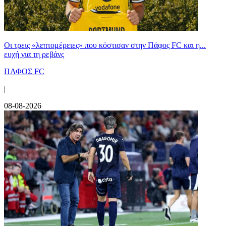
Οι τρεις «λεπτομέρειες» που κόστισαν στην Πάφος FC και η...
ευχή για τη ρεβάνς
ΠΑΦΟΣ FC
|
08-08-2026