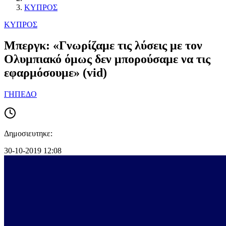
ΚΥΠΡΟΣ
ΚΥΠΡΟΣ
Mπεργκ: «Γνωρίζαμε τις λύσεις με τον
Ολυμπιακό όμως δεν μπορούσαμε να τις
εφαρμόσουμε» (vid)
ΓΗΠΕΔΟ
Δημοσιευτηκε:
30-10-2019 12:08