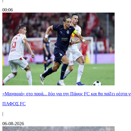
00:06
«Μαχαιριά» στο παρά... δύο για την Πάφος FC και θα παίξει ρέστα γ
ΠΑΦΟΣ FC
|
06-08-2026