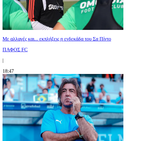
Με αλλαγές και... εκπλήξεις η ενδεκάδα του Σα Πίντο
ΠΑΦΟΣ FC
|
18:47