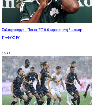
Σάλτσμπουργκ - Πάφος FC 0-0 (προσωρινή διακοπή)
ΠΑΦΟΣ FC
|
19:37