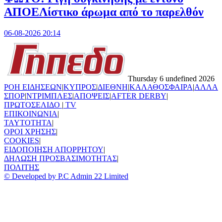
ΑΠΟΕΛίστικο άρωμα από το παρελθόν
06-08-2026 20:14
Thursday 6 undefined 2026
ΡΟΗ ΕΙΔΗΣΕΩΝ
|
ΚΥΠΡΟΣ
|
ΔΙΕΘΝΗ
|
ΚΑΛΑΘΟΣΦΑΙΡΑ
|
ΑΛΛΑ
ΣΠΟΡ
|
ΝΤΡΙΜΠΛΕΣ
|
ΑΠΟΨΕΙΣ
|
AFTER DERBY
|
ΠΡΩΤΟΣΕΛΙΔΟ
|
TV
ΕΠΙΚΟΙΝΩΝΙΑ
|
TAYTOTHTA
|
ΟΡΟΙ ΧΡΗΣΗΣ
|
COOKIES
|
ΕΙΔΟΠΟΙΗΣΗ ΑΠΟΡΡΗΤΟΥ
|
ΔΗΛΩΣΗ ΠΡΟΣΒΑΣΙΜΟΤΗΤΑΣ
|
ΠΟΛΙΤΗΣ
© Developed by P.C Admin 22 Limited