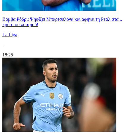
Βόμβα Ρόδρι: Ψηφίζει Μπαρτσελόνα και αφήνει τη Ρεάλ στα...
κρύα του λουτρού!
La Liga
|
18:25