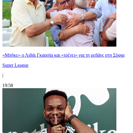
«Μπήκε» ο Λιβάι Γκαρσία και «τρέχει» για τη ρεβάνς στη Σόφια
Super League
|
19:58