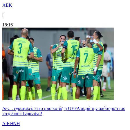
ΑΕΚ
|
18:16
Δεν... εγκαταλείπει το μποϊκοτάζ η UEFA παρά την απόσυρση του
«σχεδιού» Ινφαντίνο!
ΔΙΕΘΝΗ