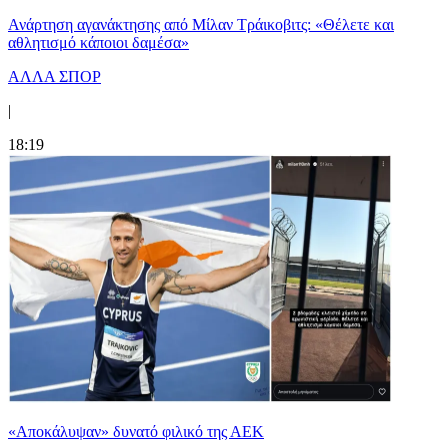
Ανάρτηση αγανάκτησης από Μίλαν Τράικοβιτς: «Θέλετε και
αθλητισμό κάποιοι δαμέσα»
ΑΛΛΑ ΣΠΟΡ
|
18:19
«Αποκάλυψαν» δυνατό φιλικό της ΑΕΚ