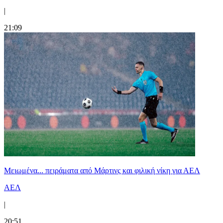
|
21:09
Μειωμένα... πειράματα από Μάρτινς και φιλική νίκη για ΑΕΛ
ΑΕΛ
|
20:51