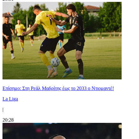
Επίσημο: Στη Ρεάλ Μαδρίτης έως το 2033 ο Ντιομαντέ!
La Liga
|
20:28