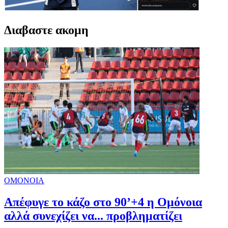
Διαβαστε ακομη
ΟΜΟΝΟΙΑ
Απέφυγε το κάζο στο 90’+4 η Ομόνοια
αλλά συνεχίζει να... προβληματίζει