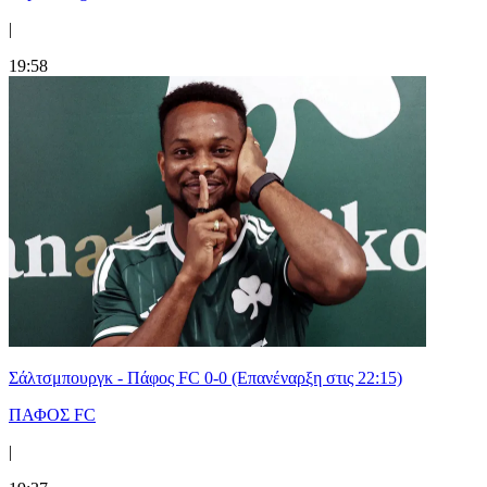
|
19:58
Σάλτσμπουργκ - Πάφος FC 0-0 (Επανέναρξη στις 22:15)
ΠΑΦΟΣ FC
|