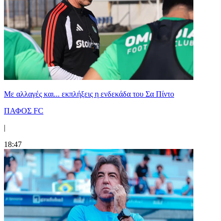
Με αλλαγές και... εκπλήξεις η ενδεκάδα του Σα Πίντο
ΠΑΦΟΣ FC
|
18:47