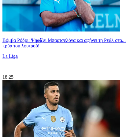
Βόμβα Ρόδρι: Ψηφίζει Μπαρτσελόνα και αφήνει τη Ρεάλ στα...
κρύα του λουτρού!
La Liga
|
18:25