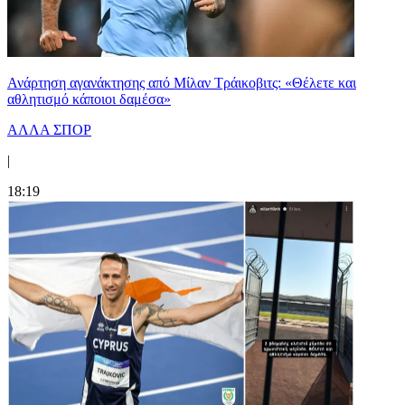
Ανάρτηση αγανάκτησης από Μίλαν Τράικοβιτς: «Θέλετε και
αθλητισμό κάποιοι δαμέσα»
ΑΛΛΑ ΣΠΟΡ
|
18:19