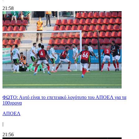
21:58
ΦΩΤΟ: Αυτό είναι το επετειακό λογότυπο του ΑΠΟΕΛ για τα
100χρονα
ΑΠΟΕΛ
|
21:56