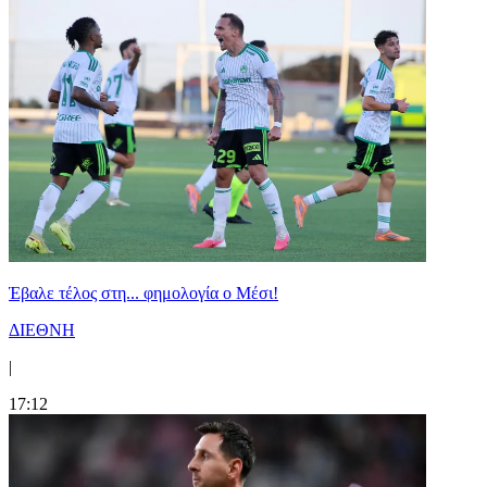
Έβαλε τέλος στη... φημολογία o Μέσι!
ΔΙΕΘΝΗ
|
17:12