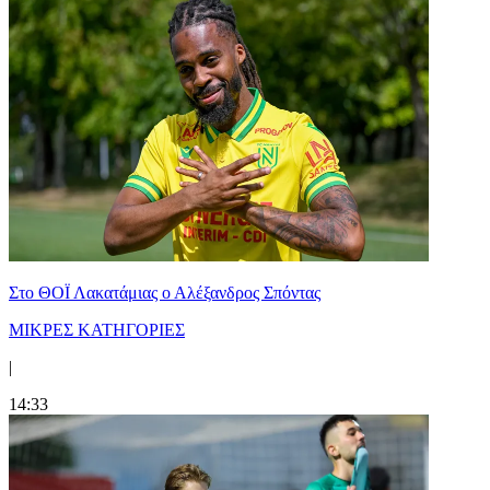
Στο ΘΟΪ Λακατάμιας ο Αλέξανδρος Σπόντας
ΜΙΚΡΕΣ ΚΑΤΗΓΟΡΙΕΣ
|
14:33