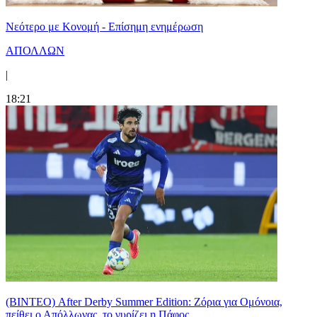
Νεότερο με Κονομή - Επίσημη ενημέρωση
ΑΠΟΛΛΩΝ
|
18:21
(ΒΙΝΤΕΟ) After Derby Summer Edition: Ζόρια για Ομόνοια,
πείθει ο Απόλλωνας, το γυρίζει η Πάφος