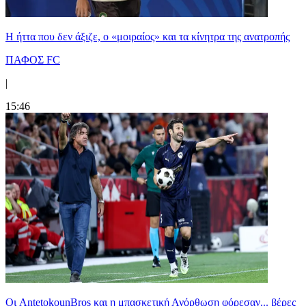
Η ήττα που δεν άξιζε, ο «μοιραίος» και τα κίνητρα της ανατροπής
ΠΑΦΟΣ FC
|
15:46
Oι AntetokounBros και η μπασκετική Ανόρθωση φόρεσαν... βέρες