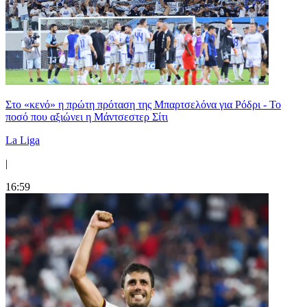
Στο «κενό» η πρώτη πρόταση της Μπαρτσελόνα για Ρόδρι - Το
ποσό που αξιώνει η Μάντσεστερ Σίτι
La Liga
|
16:59