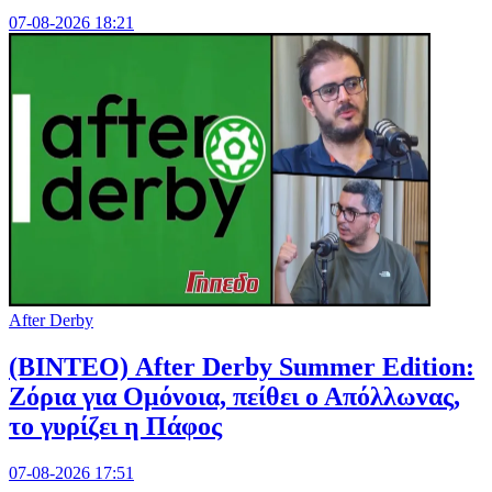
07-08-2026 18:21
After Derby
(ΒΙΝΤΕΟ) After Derby Summer Edition:
Ζόρια για Ομόνοια, πείθει ο Απόλλωνας,
το γυρίζει η Πάφος
07-08-2026 17:51