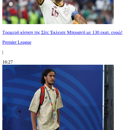
Τρομερή κίνηση της Σίτι: Έκλεισε Μπουαντί με 130 εκατ. ευρώ!
Premier League
|
16:27