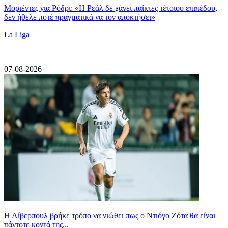
Μοριέντες για Ρόδρι: «Η Ρεάλ δε χάνει παίκτες τέτοιου επιπέδου,
δεν ήθελε ποτέ πραγματικά να τον αποκτήσει»
La Liga
|
07-08-2026
Η Λίβερπουλ βρήκε τρόπο να νιώθει πως ο Ντιόγο Ζότα θα είναι
πάντοτε κοντά της...