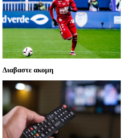
Διαβαστε ακομη