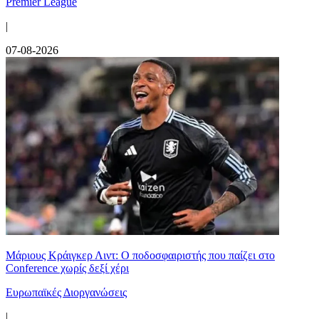
Premier League
|
07-08-2026
Μάριους Κράιγκερ Λιντ: Ο ποδοσφαιριστής που παίζει στο
Conference χωρίς δεξί χέρι
Ευρωπαϊκές Διοργανώσεις
|