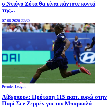
ο Ντιόγο Ζότα θα είναι πάντοτε κοντά
της...
07-08-2026 22:30
Premier League
Λίβερπουλ: Πρόταση 115 εκατ. ευρώ στην
Παρί Σεν Ζερμέν για τον Μπαρκολά