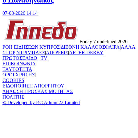
ο Παναθηναϊκός
07-08-2026 14:14
Friday 7 undefined 2026
ΡΟΗ ΕΙΔΗΣΕΩΝ
|
ΚΥΠΡΟΣ
|
ΔΙΕΘΝΗ
|
ΚΑΛΑΘΟΣΦΑΙΡΑ
|
ΑΛΛΑ
ΣΠΟΡ
|
ΝΤΡΙΜΠΛΕΣ
|
ΑΠΟΨΕΙΣ
|
AFTER DERBY
|
ΠΡΩΤΟΣΕΛΙΔΟ
|
TV
ΕΠΙΚΟΙΝΩΝΙΑ
|
TAYTOTHTA
|
ΟΡΟΙ ΧΡΗΣΗΣ
|
COOKIES
|
ΕΙΔΟΠΟΙΗΣΗ ΑΠΟΡΡΗΤΟΥ
|
ΔΗΛΩΣΗ ΠΡΟΣΒΑΣΙΜΟΤΗΤΑΣ
|
ΠΟΛΙΤΗΣ
© Developed by P.C Admin 22 Limited