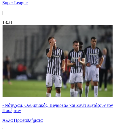
Super League
|
13:31
«Νότιγχαμ, Ολυμπιακός, Βιγιαρεάλ και Ζενίτ εξετάζουν τον
Πουέρτα»
Άλλα Πρωταθλήματα