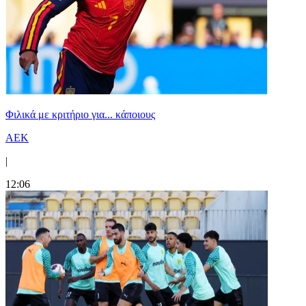
Φιλικά με κριτήριο για... κάποιους
ΑΕΚ
|
12:06