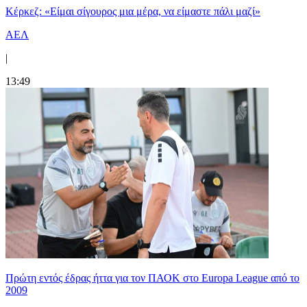
Κέρκεζ: «Είμαι σίγουρος μια μέρα, να είμαστε πάλι μαζί»
ΑΕΛ
|
13:49
Πρώτη εντός έδρας ήττα για τον ΠΑΟΚ στο Europa League από το
2009