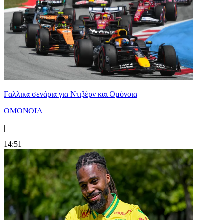
Γαλλικά σενάρια για Ντιβέρν και Ομόνοια
ΟΜΟΝΟΙΑ
|
14:51