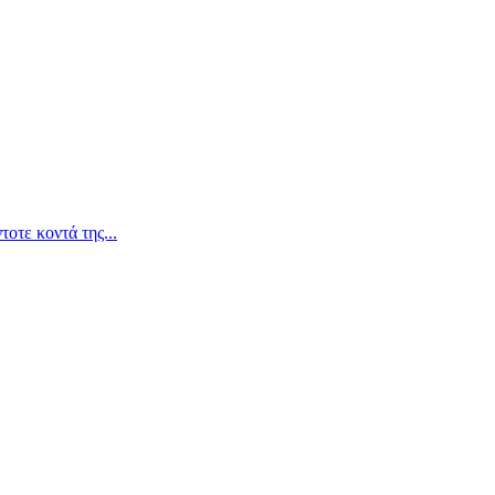
οτε κοντά της...