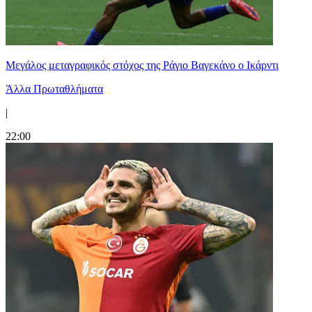
Μεγάλος μεταγραφικός στόχος της Ράγιο Βαγεκάνο ο Ικάρντι
Άλλα Πρωταθλήματα
|
22:00