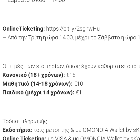
OnlineTicketing:
https://bit.ly/2sghwHu
– Από την Τρίτη η ώρα 14:00, μέχρι το Σάββατο η ώρα 
Οι τιμές των εισιτηρίων, όπως έχουν καθοριστεί από
Κανονικό (18+ χρόνων):
€15
Μαθητικό (14-18 χρόνων):
€10
Παιδικό (μέχρι 14 χρόνων):
€1
Τρόποι πληρωμής
Εκδοτήρια:
τοις μετρητής & με OMONOIA Wallet by sK
Online Ticketing:
με VISA & με OMONOIA Wallet by sK