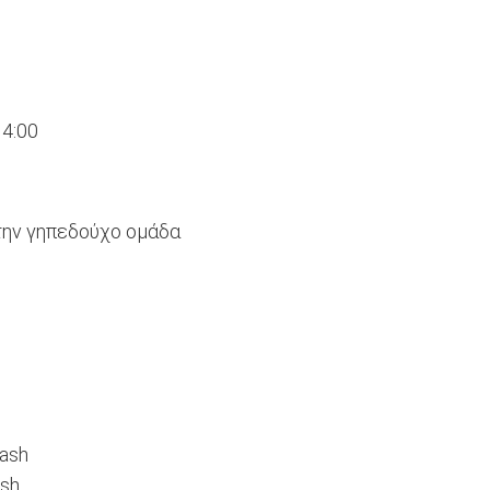
14:00
 την γηπεδούχο ομάδα
ash
ash