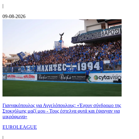
|
09-08-2026
Γιαννακόπουλος για Αγγελόπουλους: «Έχουν σύνδρομο της
Στοκχόλμης μαζί μου - Τους έστελνα φυτά και έψαχναν για
μικρόφωνα»
EUROLEAGUE
|