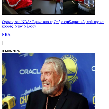
Θρήνος στο NBA: Έφυγε από τη ζωή ο εμβληματικός παίκτης και
κόουτς, Ντον Νέλσον
NBA
|
09-08-2026