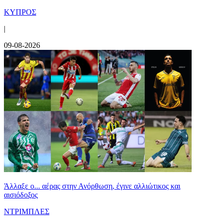
ΚΥΠΡΟΣ
|
09-08-2026
Άλλαξε ο... αέρας στην Ανόρθωση, έγινε αλλιώτικος και
αισιόδοξος
ΝΤΡΙΜΠΛΕΣ