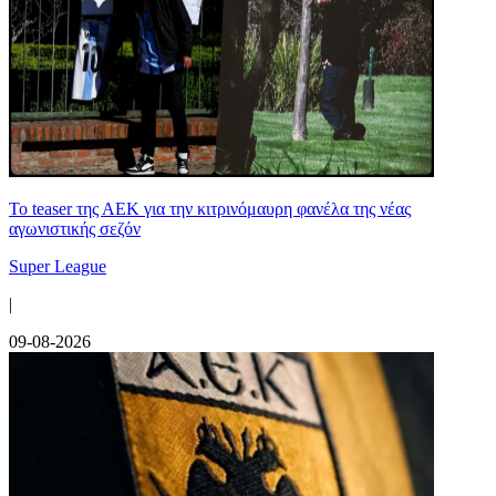
Το teaser της ΑΕΚ για την κιτρινόμαυρη φανέλα της νέας
αγωνιστικής σεζόν
Super League
|
09-08-2026