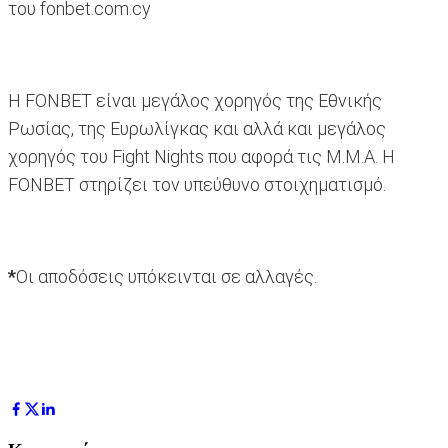
του fonbet.com.cy
Η FONBET είναι μεγάλος χορηγός της Εθνικής
Ρωσίας, της Ευρωλίγκας και αλλά και μεγάλος
χορηγός του Fight Nights που αφορά τις Μ.Μ.Α. H
FONBET στηρίζει τον υπεύθυνο στοιχηματισμό.
*
Οι αποδόσεις υπόκεινται σε αλλαγές.