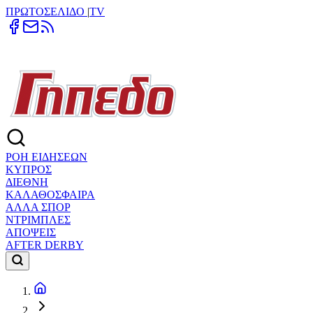
ΠΡΩΤΟΣΕΛΙΔΟ
|
TV
ΡΟΗ ΕΙΔΗΣΕΩΝ
ΚΥΠΡΟΣ
ΔΙΕΘΝΗ
ΚΑΛΑΘΟΣΦΑΙΡΑ
ΑΛΛΑ ΣΠΟΡ
ΝΤΡΙΜΠΛΕΣ
ΑΠΟΨΕΙΣ
AFTER DERBY