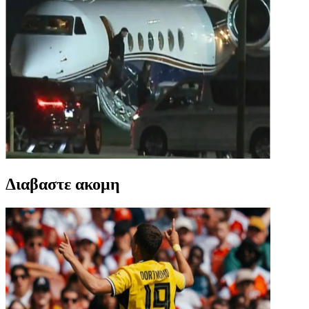
Διαβαστε ακομη