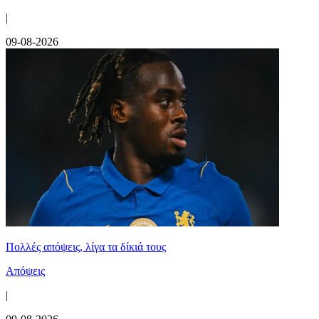
|
09-08-2026
Πολλές απόψεις, λίγα τα δίκιά τους
Απόψεις
|