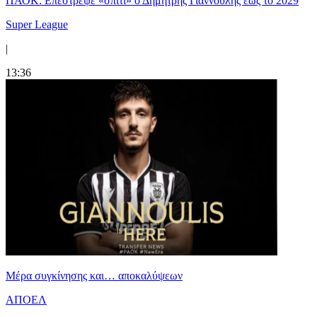
ΠΑΟΚ: Επέστρεψε «σπίτι» ο Δημήτρης Γιαννούλης έως το 2029
Super League
|
13:36
Mέρα συγκίνησης και… αποκαλύψεων
ΑΠΟΕΛ