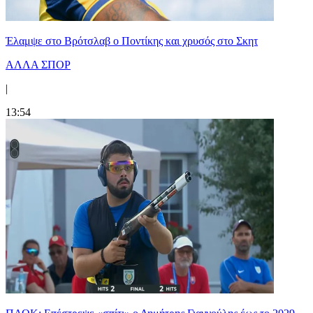
Έλαμψε στο Βρότσλαβ ο Ποντίκης και χρυσός στο Σκητ
ΑΛΛΑ ΣΠΟΡ
|
13:54