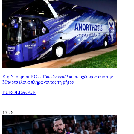
Στη Nτουμπάι BC ο Τόκο Σενγκέλια, αποχώρησε από την
Μπαρτσελόνα πληρώνοντας τη ρήτρα
EUROLEAGUE
|
15:26