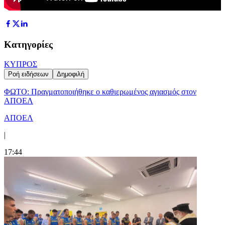
Κατηγορίες
ΚΥΠΡΟΣ
Ροή ειδήσεων
Δημοφιλή
ΦΩΤΟ: Πραγματοποιήθηκε ο καθιερωμένος αγιασμός στον
ΑΠΟΕΛ
ΑΠΟΕΛ
|
17:44