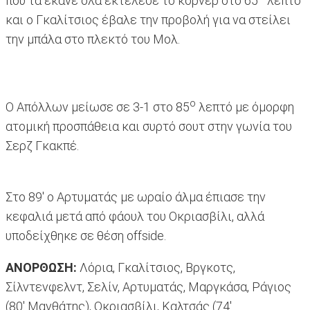
που τα έκανε όλα εκτέλεσε το κόρνερ στο 65
λεπτό
και ο Γκαλίτσιος έβαλε την προβολή για να στείλει
την μπάλα στο πλεκτό του Μολ.
ο
Ο Απόλλων μείωσε σε 3-1 στο 85
λεπτό με όμορφη
ατομική προσπάθεια και συρτό σουτ στην γωνία του
Σερζ Γκακπέ.
Στο 89' ο Αρτυματάς με ωραίο άλμα έπιασε την
κεφαλιά μετά από φάουλ του Οκριασβίλι, αλλά
υποδείχθηκε σε θέση offside.
ΑΝΟΡΘΩΣΗ:
Λόρια, Γκαλίτσιος, Βργκοτς,
Σίλντενφελντ, Σελίν, Αρτυματάς, Μαργκάσα, Ράγιος
(80' Μανθάτης), Οκριασβίλι, Καλτσάς (74'