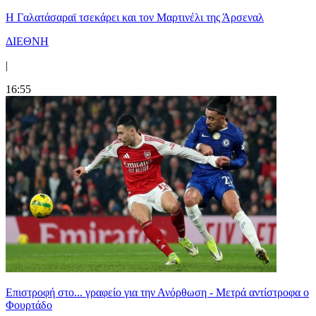
H Γαλατάσαραϊ τσεκάρει και τον Μαρτινέλι της Άρσεναλ
ΔΙΕΘΝΗ
|
16:55
Επιστροφή στο... γραφείο για την Ανόρθωση - Μετρά αντίστροφα ο
Φουρτάδο