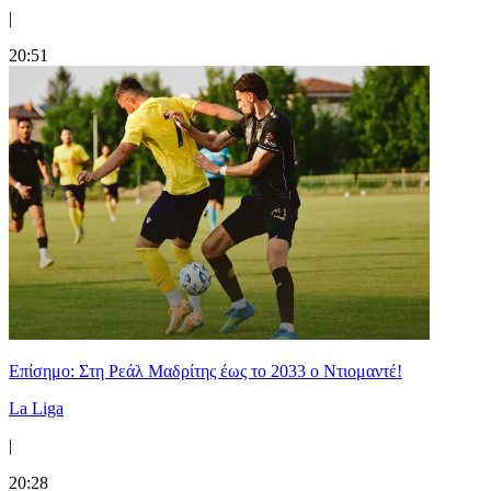
|
20:51
Επίσημο: Στη Ρεάλ Μαδρίτης έως το 2033 ο Ντιομαντέ!
La Liga
|
20:28