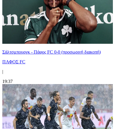
Σάλτσμπουργκ - Πάφος FC 0-0 (προσωρινή διακοπή)
ΠΑΦΟΣ FC
|
19:37