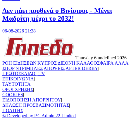
Δεν πάει πουθενά ο Βινίσιους - Μένει
Μαδρίτη μέχρι το 2032!
06-08-2026 21:28
Thursday 6 undefined 2026
ΡΟΗ ΕΙΔΗΣΕΩΝ
|
ΚΥΠΡΟΣ
|
ΔΙΕΘΝΗ
|
ΚΑΛΑΘΟΣΦΑΙΡΑ
|
ΑΛΛΑ
ΣΠΟΡ
|
ΝΤΡΙΜΠΛΕΣ
|
ΑΠΟΨΕΙΣ
|
AFTER DERBY
|
ΠΡΩΤΟΣΕΛΙΔΟ
|
TV
ΕΠΙΚΟΙΝΩΝΙΑ
|
TAYTOTHTA
|
ΟΡΟΙ ΧΡΗΣΗΣ
|
COOKIES
|
ΕΙΔΟΠΟΙΗΣΗ ΑΠΟΡΡΗΤΟΥ
|
ΔΗΛΩΣΗ ΠΡΟΣΒΑΣΙΜΟΤΗΤΑΣ
|
ΠΟΛΙΤΗΣ
© Developed by P.C Admin 22 Limited