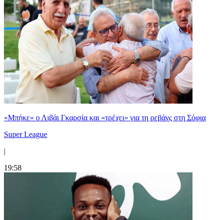
«Μπήκε» ο Λιβάι Γκαρσία και «τρέχει» για τη ρεβάνς στη Σόφια
Super League
|
19:58