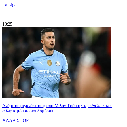
La Liga
|
18:25
Ανάρτηση αγανάκτησης από Μίλαν Τράικοβιτς: «Θέλετε και
αθλητισμό κάποιοι δαμέσα»
ΑΛΛΑ ΣΠΟΡ