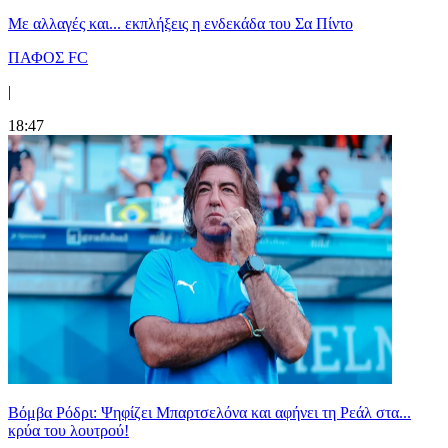
Με αλλαγές και... εκπλήξεις η ενδεκάδα του Σα Πίντο
ΠΑΦΟΣ FC
|
18:47
Βόμβα Ρόδρι: Ψηφίζει Μπαρτσελόνα και αφήνει τη Ρεάλ στα...
κρύα του λουτρού!