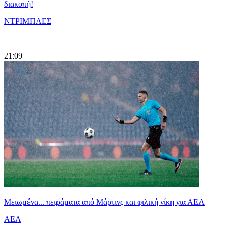
διακοπή!
ΝΤΡΙΜΠΛΕΣ
|
21:09
Μειωμένα... πειράματα από Μάρτινς και φιλική νίκη για ΑΕΛ
ΑΕΛ