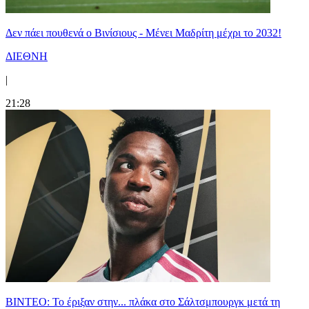
Δεν πάει πουθενά ο Βινίσιους - Μένει Μαδρίτη μέχρι το 2032!
ΔΙΕΘΝΗ
|
21:28
ΒΙΝΤΕΟ: Το έριξαν στην... πλάκα στο Σάλτσμπουργκ μετά τη