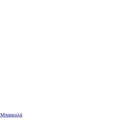
ν Μπαρκολά