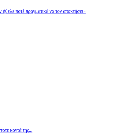
εν ήθελε ποτέ πραγματικά να τον αποκτήσει»
οτε κοντά της...