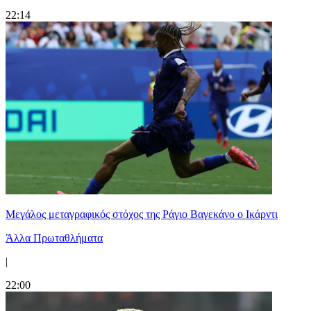
22:14
Μεγάλος μεταγραφικός στόχος της Ράγιο Βαγεκάνο ο Ικάρντι
Άλλα Πρωταθλήματα
|
22:00