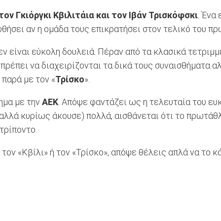
ον Γκιόργκι Κβιλιτάια και τον Ιβάν Τρισκόφσκι
. Ένα
υθήσει αν η ομάδα τους επικρατήσει στον τελικό του π
ν είναι εύκολη δουλειά. Πέραν από τα κλασικά τετριμμ
ρέπει να διαχειρίζονται τα δικά τους συναισθήματα αλλ
 παρά με τον «
Τρίσκο
».
ημα με την
ΑΕΚ
. Απόψε φαντάζει ως η τελευταία του ευ
(αλλά κυρίως άκουσε) πολλά, αισθάνεται ότι το πρωτάθλ
 τρίποντο.
 τον «Κβίλι» ή τον «Τρίσκο», απόψε θέλεις απλά να το κ