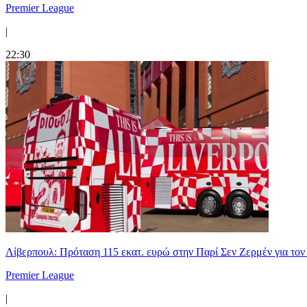
Premier League
|
22:30
Λίβερπουλ: Πρόταση 115 εκατ. ευρώ στην Παρί Σεν Ζερμέν για το
Premier League
|