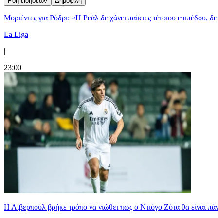
Ροή ειδήσεων
Δημοφιλή
Μοριέντες για Ρόδρι: «Η Ρεάλ δε χάνει παίκτες τέτοιου επιπέδου, δ
La Liga
|
23:00
Η Λίβερπουλ βρήκε τρόπο να νιώθει πως ο Ντιόγο Ζότα θα είναι πάντ