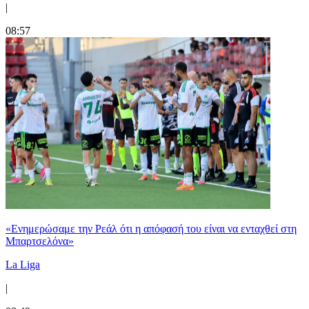
|
08:57
«Ενημερώσαμε την Ρεάλ ότι η απόφασή του είναι να ενταχθεί στη
Μπαρτσελόνα»
La Liga
|