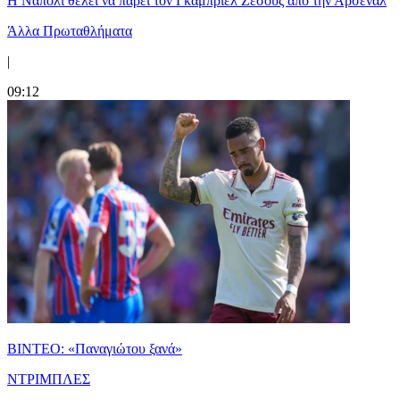
Η Νάπολι θέλει να πάρει τον Γκάμπριελ Ζεσούς από την Άρσεναλ
Άλλα Πρωταθλήματα
|
09:12
ΒΙΝΤΕΟ: «Παναγιώτου ξανά»
ΝΤΡΙΜΠΛΕΣ