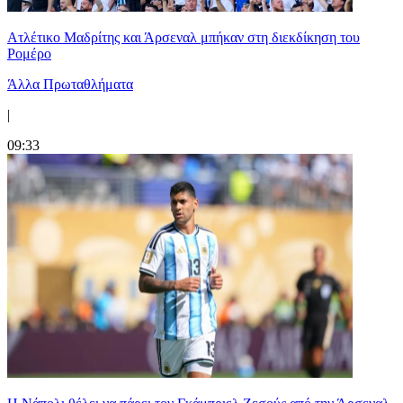
Ατλέτικο Μαδρίτης και Άρσεναλ μπήκαν στη διεκδίκηση του
Ρομέρο
Άλλα Πρωταθλήματα
|
09:33