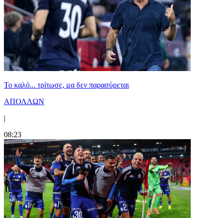
Το καλό... τρίτωσε, μα δεν παρασύρεται
ΑΠΟΛΛΩΝ
|
08:23