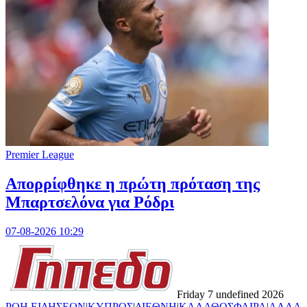
Premier League
Απορρίφθηκε η πρώτη πρόταση της
Μπαρτσελόνα για Ρόδρι
07-08-2026 10:29
Friday 7 undefined 2026
ΡΟΗ ΕΙΔΗΣΕΩΝ
|
ΚΥΠΡΟΣ
|
ΔΙΕΘΝΗ
|
ΚΑΛΑΘΟΣΦΑΙΡΑ
|
ΑΛΛΑ