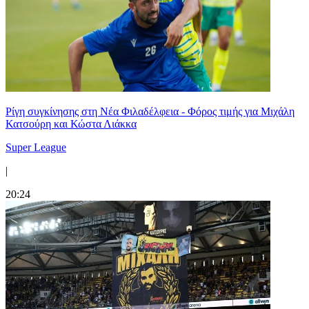
Ρίγη συγκίνησης στη Νέα Φιλαδέλφεια - Φόρος τιμής για Μιχάλη
Κατσούρη και Κώστα Λιάκκα
Super League
|
20:24