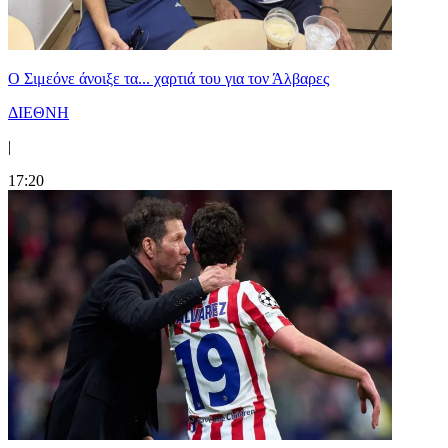
Ο Σιμεόνε άνοιξε τα... χαρτιά του για τον Άλβαρες
ΔΙΕΘΝΗ
|
17:20