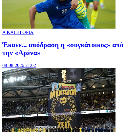
Α ΚΑΤΗΓΟΡΙΑ
Έκανε... απόδραση η «συγκάτοικος» από
την «Αρένα»
08-08-2026 21:02