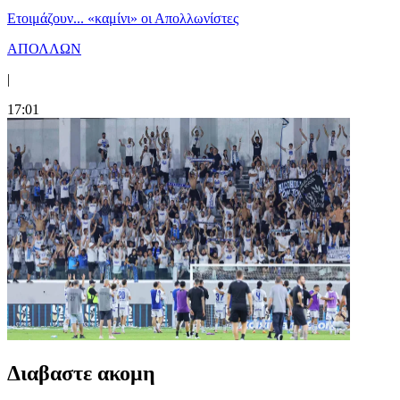
Ετοιμάζουν... «καμίνι» οι Απολλωνίστες
ΑΠΟΛΛΩΝ
|
17:01
Διαβαστε ακομη