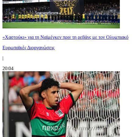
«Χαστούκι» για τη Ναϊμέγκεν πριν τη ρεβάνς με τον Ολυμπιακό
Ευρωπαϊκές Διοργανώσεις
|
20:04