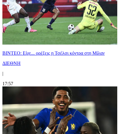
BINTEO: Είχε... ορέξεις η Τσέλσι κόντρα στη Μίλαν
ΔΙΕΘΝΗ
|
17:57