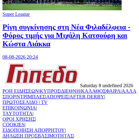
Super League
Ρίγη συγκίνησης στη Νέα Φιλαδέλφεια -
Φόρος τιμής για Μιχάλη Κατσούρη και
Κώστα Λιάκκα
08-08-2026 20:24
Saturday 8 undefined 2026
ΡΟΗ ΕΙΔΗΣΕΩΝ
|
ΚΥΠΡΟΣ
|
ΔΙΕΘΝΗ
|
ΚΑΛΑΘΟΣΦΑΙΡΑ
|
ΑΛΛΑ
ΣΠΟΡ
|
ΝΤΡΙΜΠΛΕΣ
|
ΑΠΟΨΕΙΣ
|
AFTER DERBY
|
ΠΡΩΤΟΣΕΛΙΔΟ
|
TV
ΕΠΙΚΟΙΝΩΝΙΑ
|
TAYTOTHTA
|
ΟΡΟΙ ΧΡΗΣΗΣ
|
COOKIES
|
ΕΙΔΟΠΟΙΗΣΗ ΑΠΟΡΡΗΤΟΥ
|
ΔΗΛΩΣΗ ΠΡΟΣΒΑΣΙΜΟΤΗΤΑΣ
|