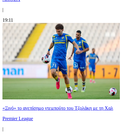
|
19:11
«Ξινό» το ανεπίσημο ντεμπούτο του Τζολάκη με τη Χαλ
Premier League
|