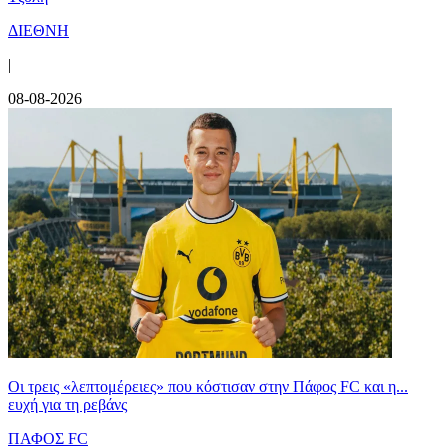
ΔΙΕΘΝΗ
|
08-08-2026
Οι τρεις «λεπτομέρειες» που κόστισαν στην Πάφος FC και η...
ευχή για τη ρεβάνς
ΠΑΦΟΣ FC