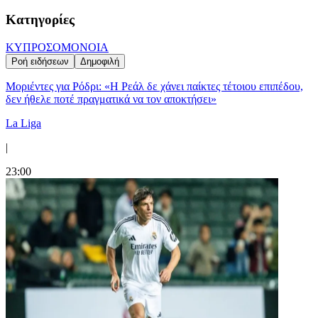
Κατηγορίες
ΚΥΠΡΟΣ
ΟΜΟΝΟΙΑ
Ροή ειδήσεων
Δημοφιλή
Μοριέντες για Ρόδρι: «Η Ρεάλ δε χάνει παίκτες τέτοιου επιπέδου,
δεν ήθελε ποτέ πραγματικά να τον αποκτήσει»
La Liga
|
23:00