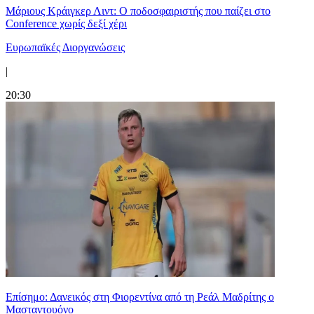
Μάριους Κράιγκερ Λιντ: Ο ποδοσφαιριστής που παίζει στο
Conference χωρίς δεξί χέρι
Ευρωπαϊκές Διοργανώσεις
|
20:30
Επίσημο: Δανεικός στη Φιορεντίνα από τη Ρεάλ Μαδρίτης ο
Μασταντουόνο