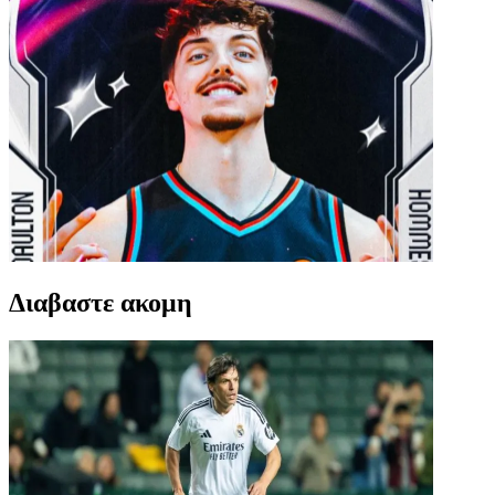
Διαβαστε ακομη