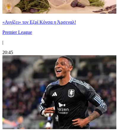
«Αγγίζει» τον Εζρί Κόνσα η Άρσεναλ!
Premier League
|
20:45