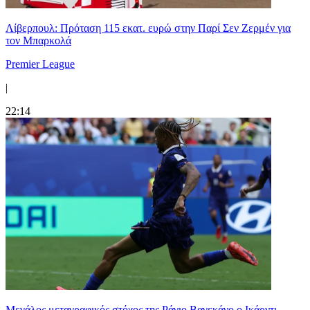
Λίβερπουλ: Πρόταση 115 εκατ. ευρώ στην Παρί Σεν Ζερμέν για
τον Μπαρκολά
Premier League
|
22:14
Μεγάλος μεταγραφικός στόχος της Ράγιο Βαγεκάνο ο Ικάρντι