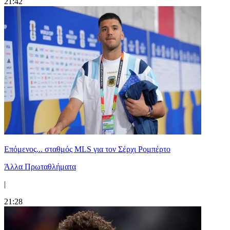
21:42
Επόμενος... σταθμός MLS για τον Σέρχι Ρομπέρτο
Άλλα Πρωταθλήματα
|
21:28