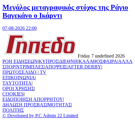
Μεγάλος μεταγραφικός στόχος της Ράγιο
Βαγεκάνο ο Ικάρντι
07-08-2026 22:00
Friday 7 undefined 2026
ΡΟΗ ΕΙΔΗΣΕΩΝ
|
ΚΥΠΡΟΣ
|
ΔΙΕΘΝΗ
|
ΚΑΛΑΘΟΣΦΑΙΡΑ
|
ΑΛΛΑ
ΣΠΟΡ
|
ΝΤΡΙΜΠΛΕΣ
|
ΑΠΟΨΕΙΣ
|
AFTER DERBY
|
ΠΡΩΤΟΣΕΛΙΔΟ
|
TV
ΕΠΙΚΟΙΝΩΝΙΑ
|
TAYTOTHTA
|
ΟΡΟΙ ΧΡΗΣΗΣ
|
COOKIES
|
ΕΙΔΟΠΟΙΗΣΗ ΑΠΟΡΡΗΤΟΥ
|
ΔΗΛΩΣΗ ΠΡΟΣΒΑΣΙΜΟΤΗΤΑΣ
|
ΠΟΛΙΤΗΣ
© Developed by P.C Admin 22 Limited