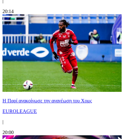
|
20:14
Η Παρί ανακοίνωσε την ανανέωση του Χομς
EUROLEAGUE
|
20:00