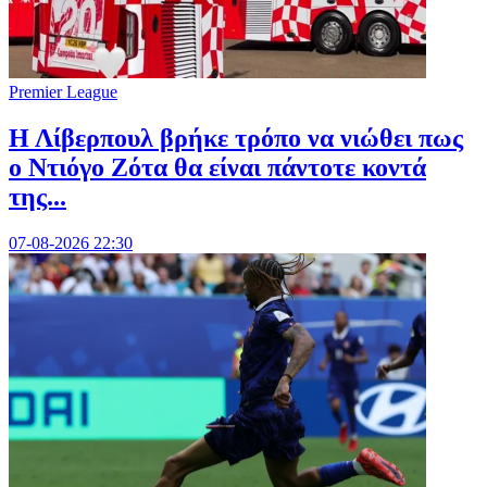
Premier League
Η Λίβερπουλ βρήκε τρόπο να νιώθει πως
ο Ντιόγο Ζότα θα είναι πάντοτε κοντά
της...
07-08-2026 22:30