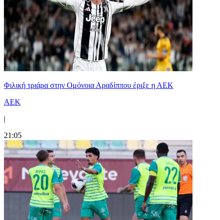
Φιλική τριάρα στην Ομόνοια Αραδίππου έριξε η ΑΕΚ
ΑΕΚ
|
21:05