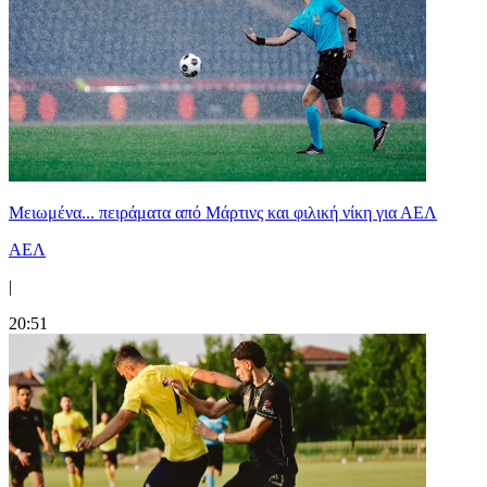
Μειωμένα... πειράματα από Μάρτινς και φιλική νίκη για ΑΕΛ
ΑΕΛ
|
20:51