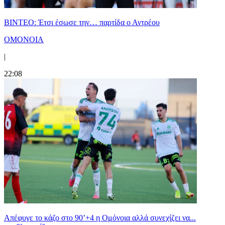
ΒΙΝΤΕΟ: Έτσι έσωσε την… παρτίδα ο Αντρέου
ΟΜΟΝΟΙΑ
|
22:08
Απέφυγε το κάζο στο 90’+4 η Ομόνοια αλλά συνεχίζει να...