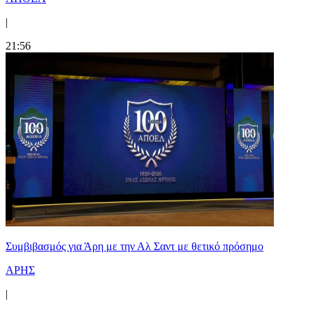
|
21:56
Συμβιβασμός για Άρη με την Αλ Σαντ με θετικό πρόσημο
ΑΡΗΣ
|