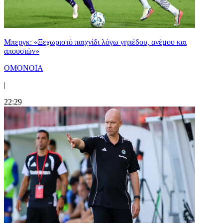
Μπεργκ: «Ξεχωριστό παιχνίδι λόγω γηπέδου, ανέμου και
απουσιών»
ΟΜΟΝΟΙΑ
|
22:29