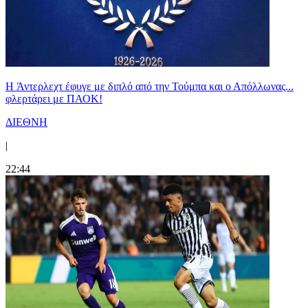
H Άντερλεχτ έφυγε με διπλό από την Τούμπα και ο Απόλλωνας...
φλερτάρει με ΠΑΟΚ!
ΔΙΕΘΝΗ
|
22:44