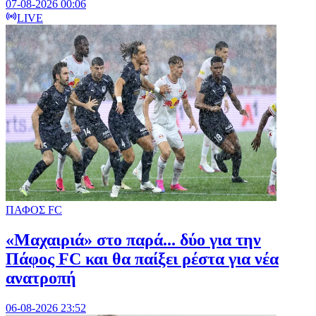
07-08-2026 00:06
LIVE
ΠΑΦΟΣ FC
«Μαχαιριά» στο παρά... δύο για την
Πάφος FC και θα παίξει ρέστα για νέα
ανατροπή
06-08-2026 23:52