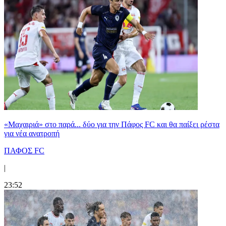
«Μαχαιριά» στο παρά... δύο για την Πάφος FC και θα παίξει ρέστα
για νέα ανατροπή
ΠΑΦΟΣ FC
|
23:52