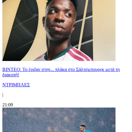
ΒΙΝΤΕΟ: Το έριξαν στην... πλάκα στο Σάλτσμπουργκ μετά τη
διακοπή!
ΝΤΡΙΜΠΛΕΣ
|
21:09