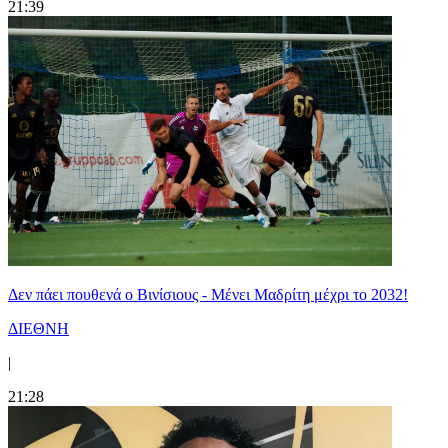
21:39
Δεν πάει πουθενά ο Βινίσιους - Μένει Μαδρίτη μέχρι το 2032!
ΔΙΕΘΝΗ
|
21:28