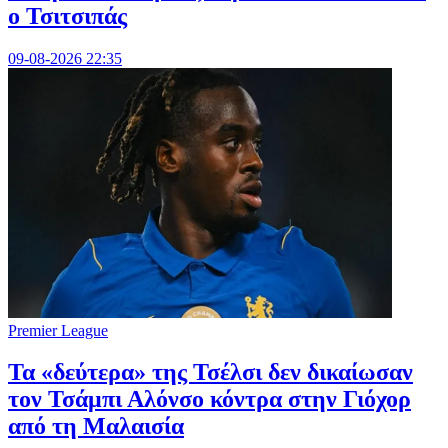
ο Τσιτσιπάς
09-08-2026 22:35
Premier League
Τα «δεύτερα» της Τσέλσι δεν δικαίωσαν
τον Τσάμπι Αλόνσο κόντρα στην Γιόχορ
από τη Μαλαισία