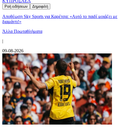
ΚΥΠΡΟΣ
ΑΕΛ
Ροή ειδήσεων
Δημοφιλή
Αποθέωση Sky Sports για Καρέτσα: «Αυτό το παιδί μοιάζει με
διαμάντι!»
Άλλα Πρωταθλήματα
|
09-08-2026