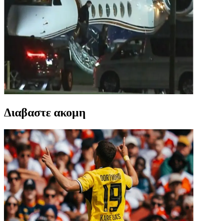
Διαβαστε ακομη