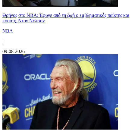
Θρήνος στο NBA: Έφυγε από τη ζωή ο εμβληματικός παίκτης και
κόουτς, Ντον Νέλσον
NBA
|
09-08-2026