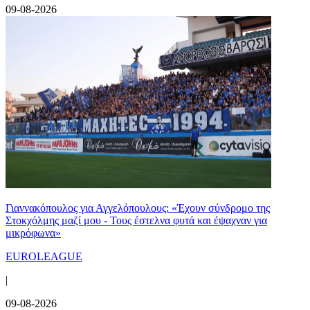
09-08-2026
Γιαννακόπουλος για Αγγελόπουλους: «Έχουν σύνδρομο της
Στοκχόλμης μαζί μου - Τους έστελνα φυτά και έψαχναν για
μικρόφωνα»
EUROLEAGUE
|
09-08-2026