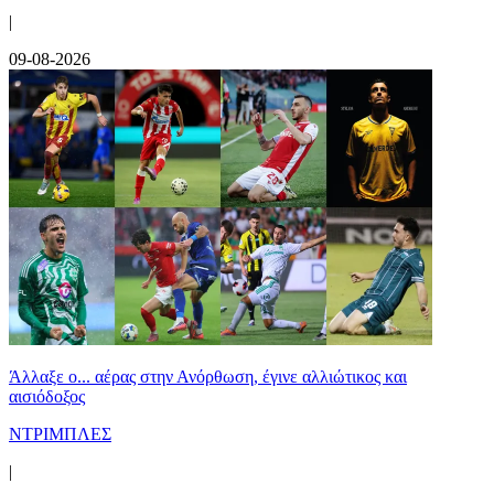
|
09-08-2026
Άλλαξε ο... αέρας στην Ανόρθωση, έγινε αλλιώτικος και
αισιόδοξος
ΝΤΡΙΜΠΛΕΣ
|