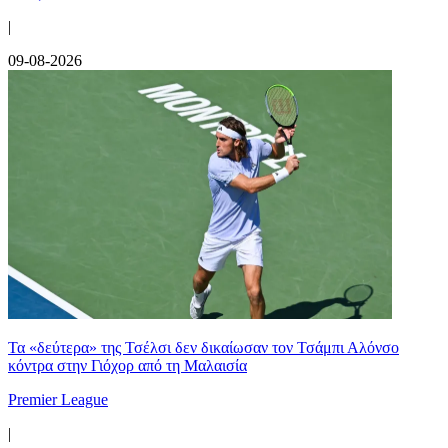
|
09-08-2026
Τα «δεύτερα» της Τσέλσι δεν δικαίωσαν τον Τσάμπι Αλόνσο
κόντρα στην Γιόχορ από τη Μαλαισία
Premier League
|