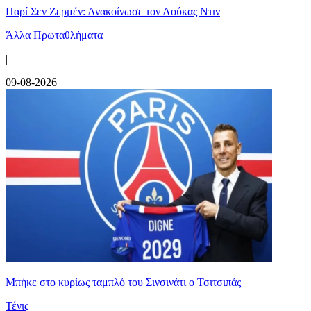
Παρί Σεν Ζερμέν: Ανακοίνωσε τον Λούκας Ντιν
Άλλα Πρωταθλήματα
|
09-08-2026
Mπήκε στο κυρίως ταμπλό του Σινσινάτι ο Τσιτσιπάς
Τένις