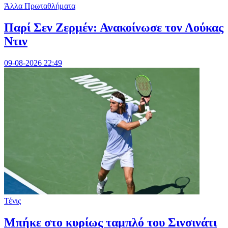
Άλλα Πρωταθλήματα
Παρί Σεν Ζερμέν: Ανακοίνωσε τον Λούκας
Ντιν
09-08-2026 22:49
Τένις
Mπήκε στο κυρίως ταμπλό του Σινσινάτι