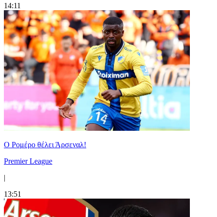
14:11
Ο Ρομέρο θέλει Άρσεναλ!
Premier League
|
13:51