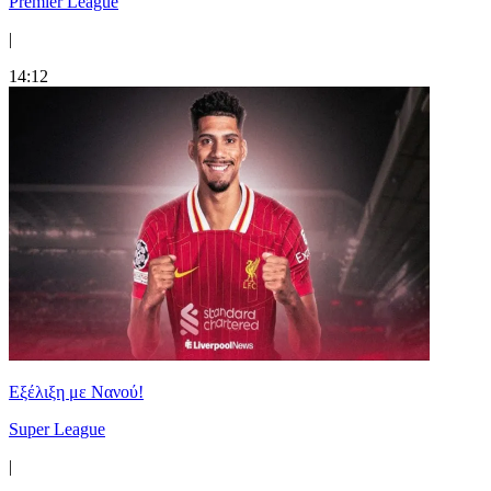
Premier League
|
14:12
Εξέλιξη με Νανού!
Super League
|