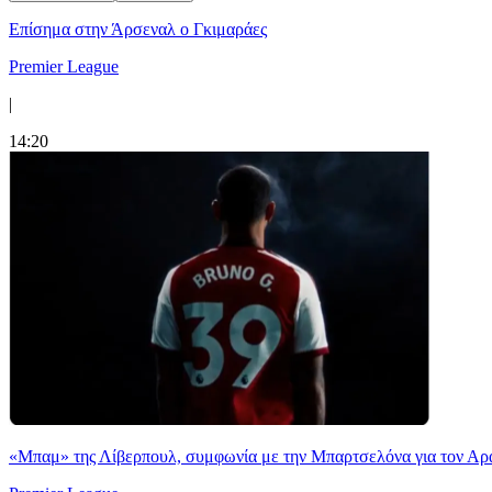
Επίσημα στην Άρσεναλ ο Γκιμαράες
Premier League
|
14:20
«Μπαμ» της Λίβερπουλ, συμφωνία με την Μπαρτσελόνα για τον Αρ