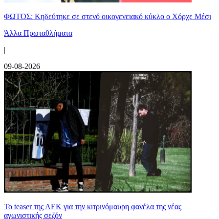
ΦΩΤΟΣ: Κηδεύτηκε σε στενό οικογενειακό κύκλο ο Χόρχε Μέσι
Άλλα Πρωταθλήματα
|
09-08-2026
Το teaser της ΑΕΚ για την κιτρινόμαυρη φανέλα της νέας
αγωνιστικής σεζόν