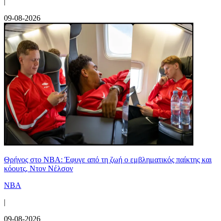
|
09-08-2026
Θρήνος στο NBA: Έφυγε από τη ζωή ο εμβληματικός παίκτης και
κόουτς, Ντον Νέλσον
NBA
|
09-08-2026