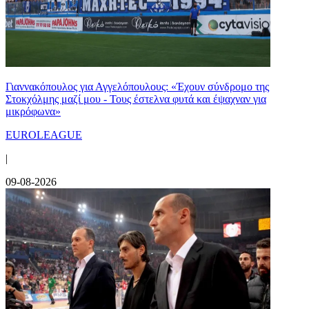
Γιαννακόπουλος για Αγγελόπουλους: «Έχουν σύνδρομο της
Στοκχόλμης μαζί μου - Τους έστελνα φυτά και έψαχναν για
μικρόφωνα»
EUROLEAGUE
|
09-08-2026