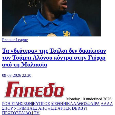
Premier League
Τα «δεύτερα» της Τσέλσι δεν δικαίωσαν
τον Τσάμπι Αλόνσο κόντρα στην Γιόχορ
από τη Μαλαισία
09-08-2026 22:20
Monday 10 undefined 2026
ΡΟΗ ΕΙΔΗΣΕΩΝ
|
ΚΥΠΡΟΣ
|
ΔΙΕΘΝΗ
|
ΚΑΛΑΘΟΣΦΑΙΡΑ
|
ΑΛΛΑ
ΣΠΟΡ
|
ΝΤΡΙΜΠΛΕΣ
|
ΑΠΟΨΕΙΣ
|
AFTER DERBY
|
ΠΡΩΤΟΣΕΛΙΔΟ
|
TV